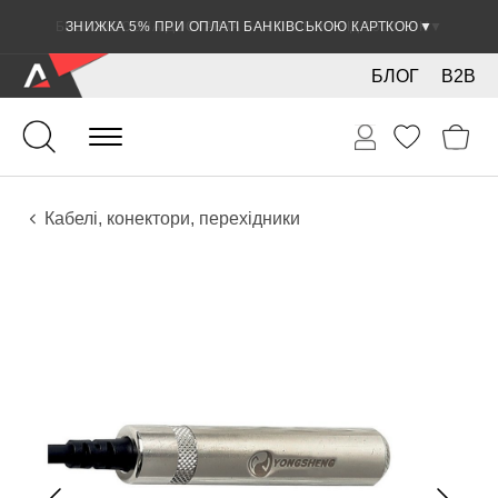
ЗНИЖКА 5% ПРИ ОПЛАТІ БАНКІВСЬКОЮ КАРТКОЮ
▼
БЛОГ
B2B
Гітари
Електро інструменти
Звукове обладнання
Кабелі, конектори, перехідники