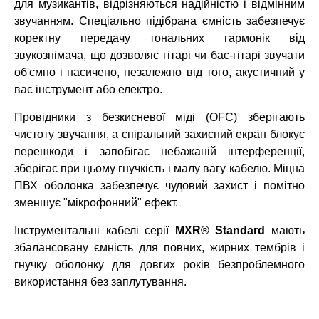
для музикантів, відрізняються надійністю і відмінним
звучанням. Спеціально підібрана ємність забезпечує
коректну передачу тональних гармонік від
звукознімача, що дозволяє гітарі чи бас-гітарі звучати
об'ємно і насичено, незалежно від того, акустичний у
вас інструмент або електро.
Провідники з безкисневої міді (OFC) зберігають
чистоту звучання, а спіральний захисний екран блокує
перешкоди і запобігає небажаній інтерференції,
зберігає при цьому гнучкість і малу вагу кабелю. Міцна
ПВХ оболонка забезпечує чудовий захист і помітно
зменшує "мікрофонний" ефект.
Інструментальні кабелі серії
MXR® Standard
мають
збалансовану ємність для повних, жирних тембрів і
гнучку оболонку для довгих років безпроблемного
використання без заплутування.