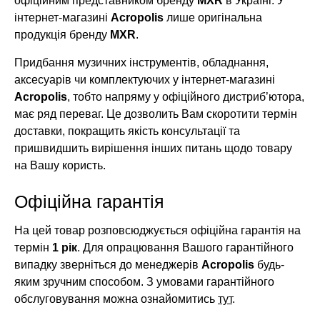
офіційним представником бренду
MXR
в Україні. У
інтернет-магазині
Acropolis
лише оригінальна
продукція бренду
MXR
.
Придбання музичних інструментів, обладнання,
аксесуарів чи комплектуючих у інтернет-магазині
Acropolis
, тобто напряму у офіційного дистриб’ютора,
має ряд переваг. Це дозволить Вам скоротити термін
доставки, покращить якість консультації та
пришвидшить вирішення інших питань щодо товару
на Вашу користь.
Офіційна гарантія
На цей товар розповсюджується офіційна гарантія на
термін
1 рік
. Для опрацювання Вашого гарантійного
випадку зверніться до менеджерів
Acropolis
будь-
яким зручним способом. З умовами гарантійного
обслуговування можна ознайомитись
тут
.