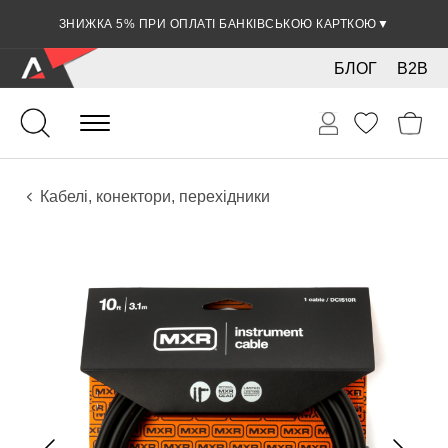
ЗНИЖКА 5% ПРИ ОПЛАТІ БАНКІВСЬКОЮ КАРТКОЮ
▼
БЛОГ
B2B
Гітари
Електро інструменти
Звукове обладнання
Кабелі, конектори, перехідники