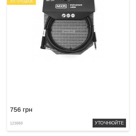
ХІТ ПРОДАЖ
Кабель інструментальний MXR Standard
DCIS10R (Jack 6,3 мм/Jack 6,3 мм (кутовий), 3
м)
756 грн
УТОЧНЮЙТЕ
123869