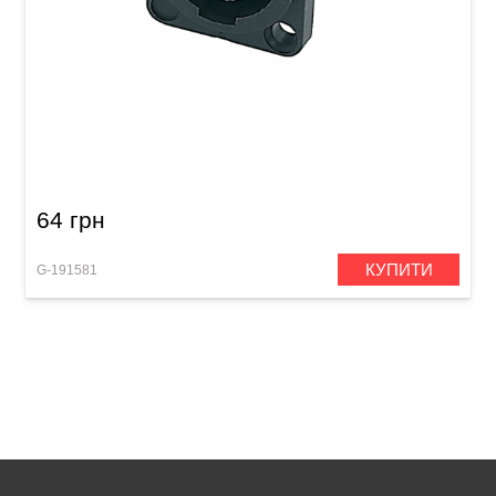
Роз'єм GEWA Speakon 4-pole
64 грн
КУПИТИ
G-191581