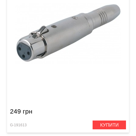
Перехідник GEWA Stereo Jack 6,3 мм/XLR (f)
249 грн
КУПИТИ
G-191613