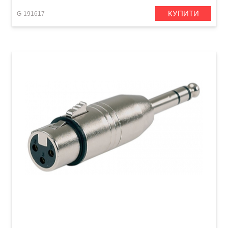
КУПИТИ
G-191617
Перехідник GEWA XLR (f)/Stereo Jack 6,3 мм