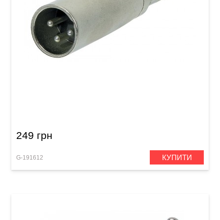
Перехідник GEWA Stereo Jack 6,3 мм/XLR (m)
249 грн
КУПИТИ
G-191612