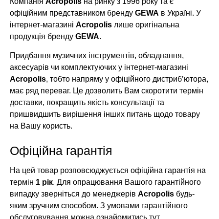
Компанія
Acropolis
на ринку з 1996 року та є
офіційним представником бренду
GEWA
в Україні. У
інтернет-магазині
Acropolis
лише оригінальна
продукція бренду
GEWA
.
Придбання музичних інструментів, обладнання,
аксесуарів чи комплектуючих у інтернет-магазині
Acropolis
, тобто напряму у офіційного дистриб’ютора,
має ряд переваг. Це дозволить Вам скоротити термін
доставки, покращить якість консультації та
пришвидшить вирішення інших питань щодо товару
на Вашу користь.
Офіційна гарантія
На цей товар розповсюджується офіційна гарантія на
термін
1 рік
. Для опрацювання Вашого гарантійного
випадку зверніться до менеджерів
Acropolis
будь-
яким зручним способом. З умовами гарантійного
обслуговування можна ознайомитись
тут
.