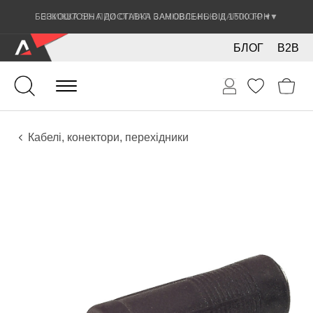
ЗНИЖКА 5% ПРИ ОПЛАТІ БАНКІВСЬКОЮ КАРТКОЮ
▼
БЛОГ
B2B
Гітари
Електро інструменти
Звукове обладнання
Кабелі, конектори, перехідники