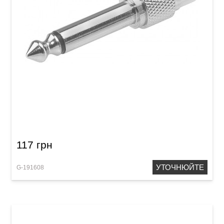
Перехідник GEWA RCA/Mono Jack 6,3 мм
Metal
117 грн
УТОЧНЮЙТЕ
G-191608