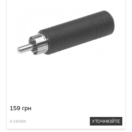
Перехідник GEWA Mono Jack 6,3 мм/RCA
159 грн
УТОЧНЮЙТЕ
G-191606