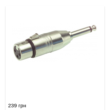
Перехідник GEWA XLR (f)/Mono Jack 6,3 мм
239 грн