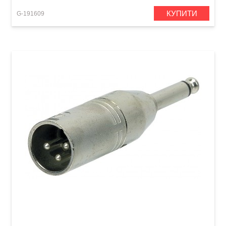
КУПИТИ
G-191609
Перехідник GEWA XLR (m)/Mono Jack 6,3 мм