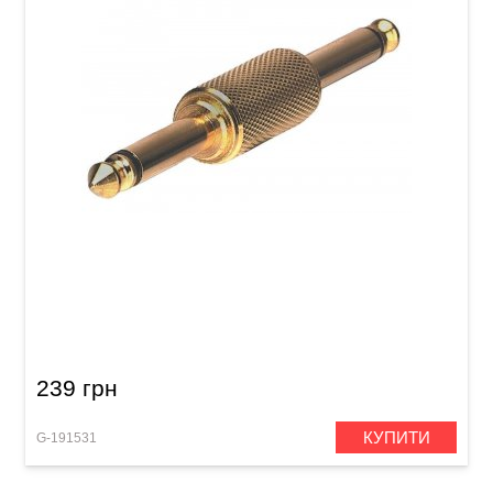
Адаптер-перехідник GEWA Mono Jack 6,3
мм/Mono Jack 6,3 мм
239 грн
КУПИТИ
G-191531