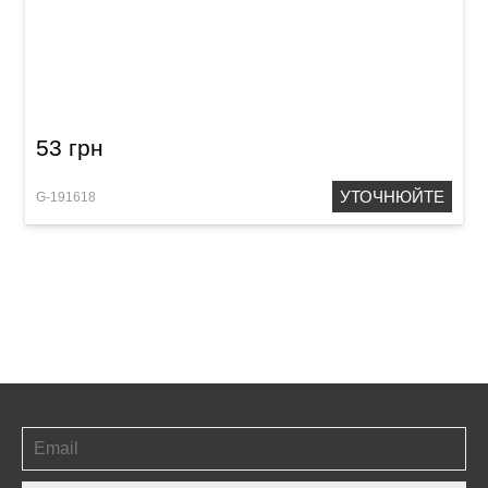
Перехідник GEWA 2x RCA/Stereo Jack 3,5 мм
53 грн
УТОЧНЮЙТЕ
G-191618