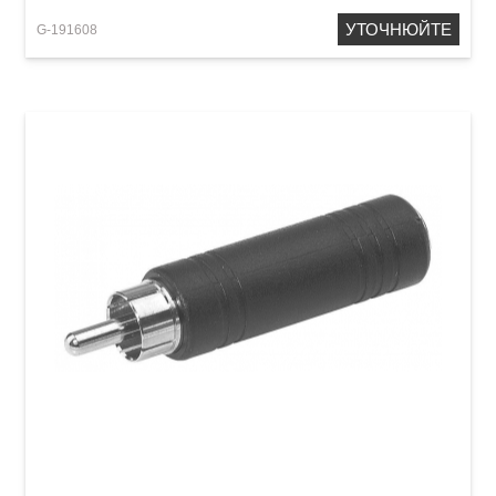
УТОЧНЮЙТЕ
G-191608
Перехідник GEWA Mono Jack 6,3 мм/RCA