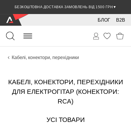
БЕЗКОШТОВНА ДОСТАВКА ЗАМОВЛЕНЬ ВІД 1500 ГРН
ЗНИЖКА 5% ПРИ ОПЛАТІ БАНКІВСЬКОЮ КАРТКОЮ
▼
▼
БЛОГ
B2B
Гітари
Електро інструменти
Звукове обладнання
Кабелі, конектори, перехідники
КАБЕЛІ, КОНЕКТОРИ, ПЕРЕХІДНИКИ
ДЛЯ ЕЛЕКТРОГІТАР (КОНЕКТОРИ:
RCA)
УСІ ТОВАРИ