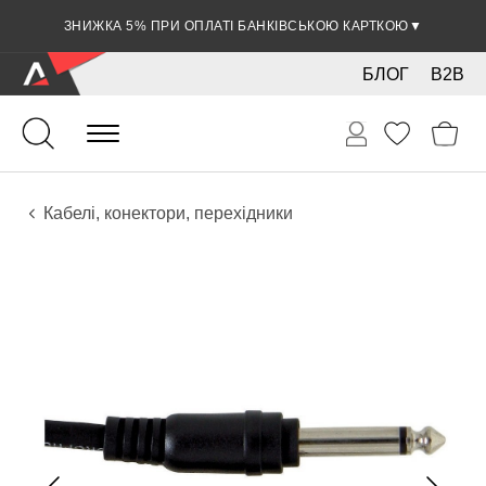
ЗНИЖКА 5% ПРИ ОПЛАТІ БАНКІВСЬКОЮ КАРТКОЮ
▼
БЛОГ
B2B
Гітари
Електро інструменти
Звукове обладнання
Кабелі, конектори, перехідники