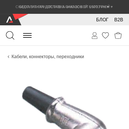
СКИДКА 5% ПРИ ОПЛАТЕ БАНКОВСКОЙ КАРТОЧКОЙ
▼
БЛОГ
B2B
Гитары
Электро инструменты
Звуковое оборудование
Кабели, коннекторы, переходники