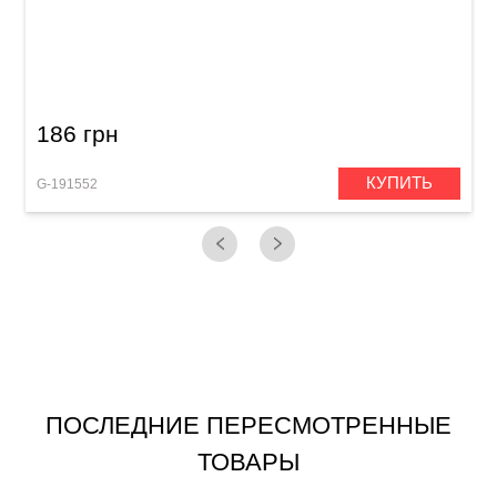
Разъем GEWA XLR Angled Plug (f)
186 грн
КУПИТЬ
G-191552
G
ПОСЛЕДНИЕ ПЕРЕСМОТРЕННЫЕ
ТОВАРЫ