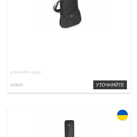
Чехол для электрогитары Renesans АЭГ-31
уточняйте цену
УТОЧНЯЙТЕ
310610