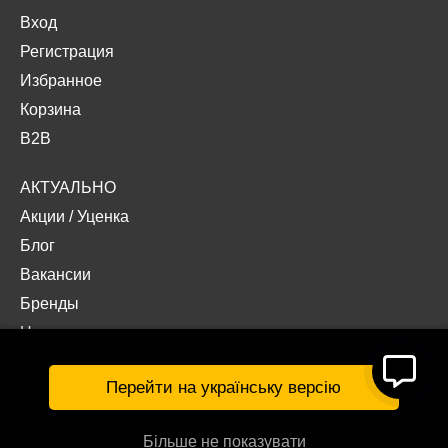
Вход
Регистрация
Избранное
Корзина
B2B
АКТУАЛЬНО
Акции
/
Уценка
Блог
Вакансии
Бренды
Наши проекты
Документы
Перейти на українську версію
Більше не показувати
© Интернет-магазин «Acropolis» 2026