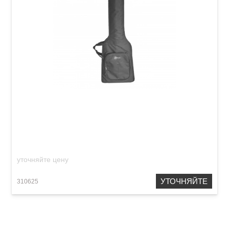
Чехол для бас-гитары Renesans АЭГ-31Б
уточняйте цену
УТОЧНЯЙТЕ
310625