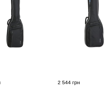
 бас-гитары Gewa
Чехол для электрогитар
2
Economy 12
н
2 544 грн