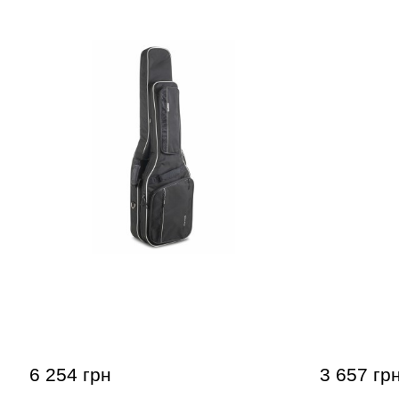
Чехол для двух гитар
Чехол для
акустическая/электро Gewa
Premium 2
Prestige 25
6 254 грн
3 657 гр