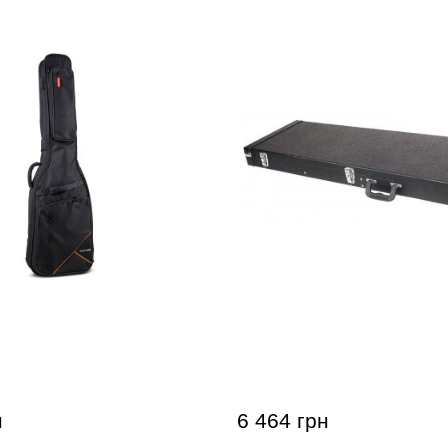
 бас-гитары Gewa
Кейс для электрогитары
0
Wood Case (универсальн
н
6 464 грн