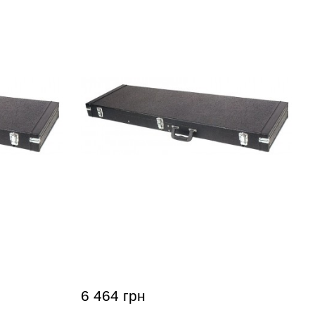
 GEWA FX
Кейс для бас-гитары GEWA FX
ый)
Wood Case (универсальный)
6 464 грн