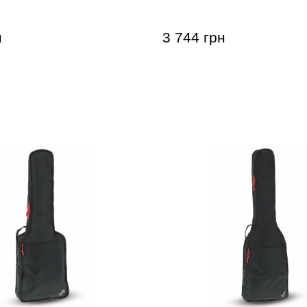
льный)
н
3 744 грн