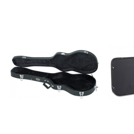
Кофр для электрогитары типа
Кейс для 
Gewa Flat Top Economy 523.120
Light Weig