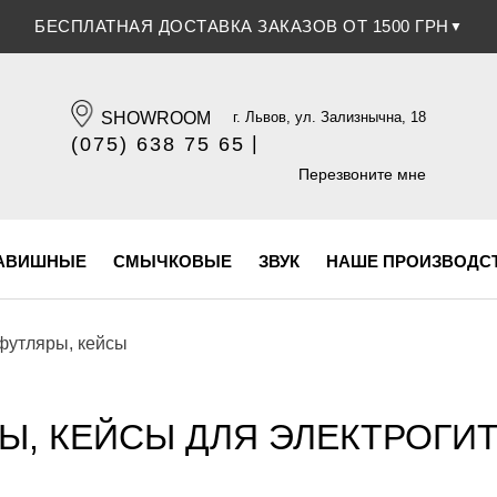
СКИДКА 5% ПРИ ОПЛАТЕ БАНКОВСКОЙ КАРТОЧКОЙ
▼
SHOWROOM
г. Львов, ул. Зализнычна, 18
|
(075) 638 75 65
(096) 609 84 32
Перезвоните мне
АВИШНЫЕ
СМЫЧКОВЫЕ
ЗВУК
НАШЕ ПРОИЗВОДС
футляры, кейсы
Ы, КЕЙСЫ ДЛЯ ЭЛЕКТРОГИ