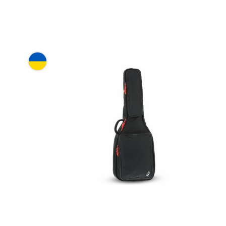
 Acropolis
Чехол для электрогитары GEWA
Series 120