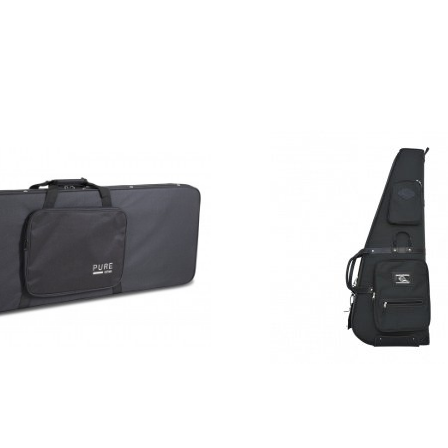
электрогитары GEWA FX
Чехол для электрогитары
ht Softcase
КС-1Е