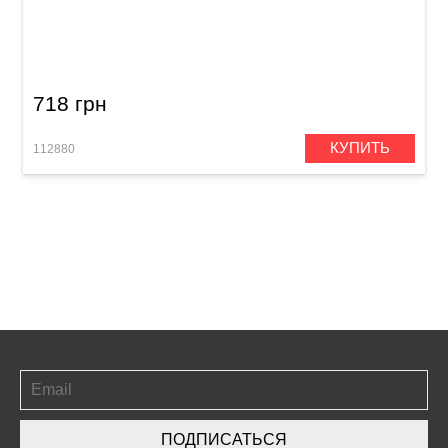
Струнодержатель для бас-гитары Samwoo
BB007CR (4-стр.)
718 грн
КУПИТЬ
112880
ПОДПИСАТЬСЯ