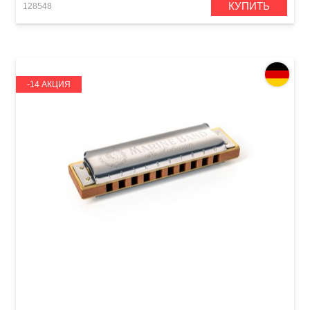
КУПИТЬ
128548
-14 АКЦИЯ
Губная гармошка Hohner Marine Band 1896
M1896116P Bb-major