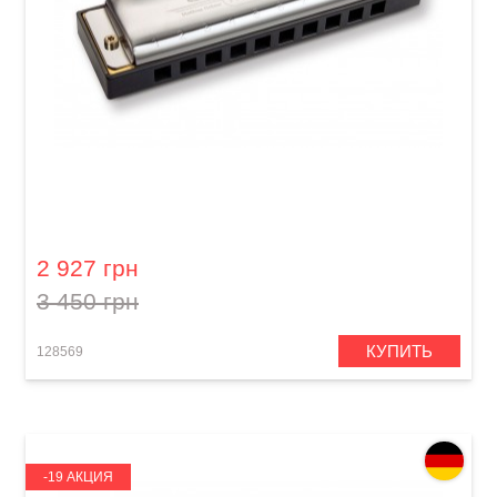
Губная гармошка Hohner Progressive Special
20 M560126P B-major
2 927 грн
3 450 грн
КУПИТЬ
128569
-19 АКЦИЯ