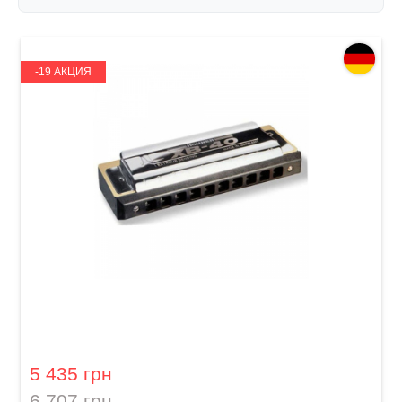
-19 АКЦИЯ
Губная гармошка Hohner XB-40 A-major
Extreme Bending M110110
5 435 грн
6 707 грн