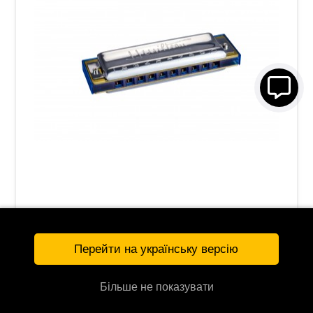
Губная гармошка Hohner Signature Jean
Jacques Milteau M501301X C-major
2 790 грн
3 450 грн
Перейти на українську версію
КУПИТЬ
128574
Більше не показувати