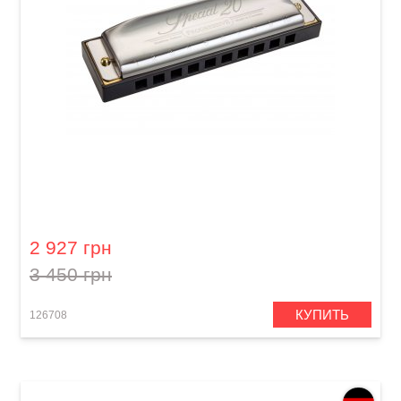
Губна гармошка Hohner Progressive Special
20 M560126X B-major
2 927 грн
3 450 грн
КУПИТЬ
126708