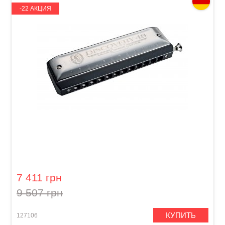
-22 АКЦИЯ
Губная гармошка Hohner Chromonica
Discovery 48 M754201X C-major
7 411 грн
9 507 грн
КУПИТЬ
127106