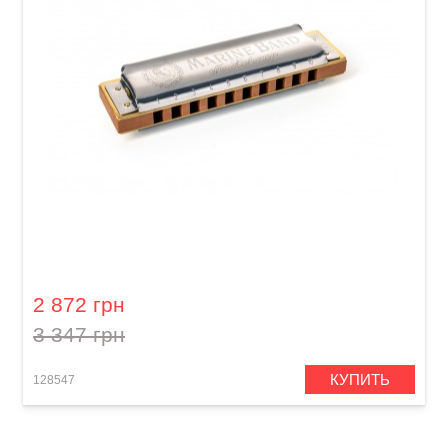
Губная гармошка Hohner Marine Band 1896
M1896086P G-major
2 872 грн
3 347 грн
КУПИТЬ
128547