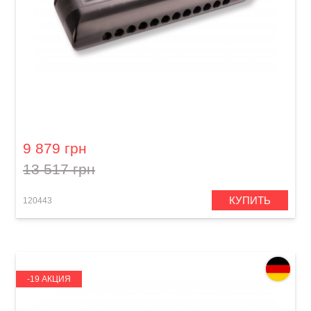
Губная гармошка Hohner CX12 M754500 C-
major
9 879 грн
13 517 грн
КУПИТЬ
120443
-19 АКЦИЯ