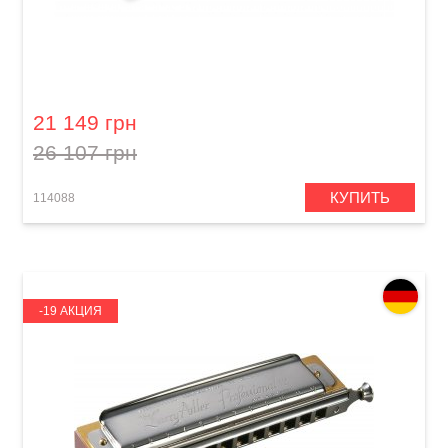
Губная гармошка Hohner Tremolo Sextet
Kreuzwender M53288 C/D/F/G/A/Bb-major
21 149 грн
26 107 грн
КУПИТЬ
114088
-19 АКЦИЯ