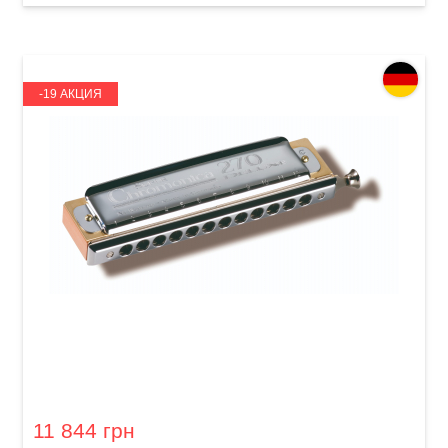
-19 АКЦИЯ
Губная гармошка Hohner Super Chromonica
270 Deluxe M754001 C-major
11 844 грн