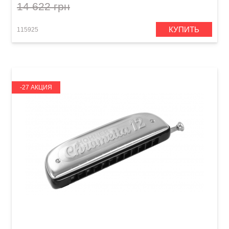
14 622 грн
КУПИТЬ
115925
-27 АКЦИЯ