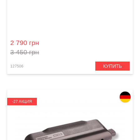
Губная гармошка Hohner M563106X Greg Zlap
Signature A - major
2 790 грн
3 450 грн
КУПИТЬ
127506
-27 АКЦИЯ