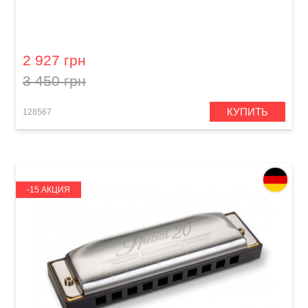
Губная гармошка Hohner Progressive Special
20 M560086P G-major
2 927 грн
3 450 грн
КУПИТЬ
128567
-15 АКЦИЯ