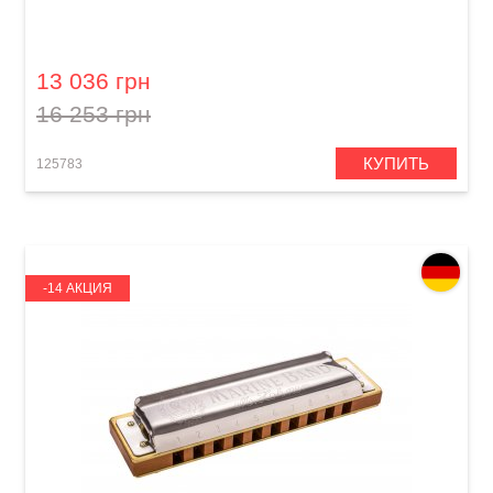
Губная гармошка Hohner Signature Larry
Adler 64 M757401 C-major
13 036 грн
16 253 грн
КУПИТЬ
125783
-14 АКЦИЯ