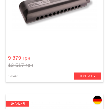
Губная гармошка Hohner CX12 M754500 C-
major
9 879 грн
13 517 грн
КУПИТЬ
120443
-19 АКЦИЯ