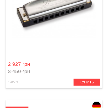
Губная гармошка Hohner Progressive Special
20 M560126P B-major
2 927 грн
3 450 грн
КУПИТЬ
128569