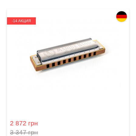
-14 АКЦИЯ
Губная гармошка Hohner Marine Band 1896
M1896106P A-major
2 872 грн
3 347 грн