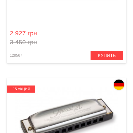
Губная гармошка Hohner Progressive Special
20 M560086P G-major
2 927 грн
3 450 грн
КУПИТЬ
128567
-15 АКЦИЯ