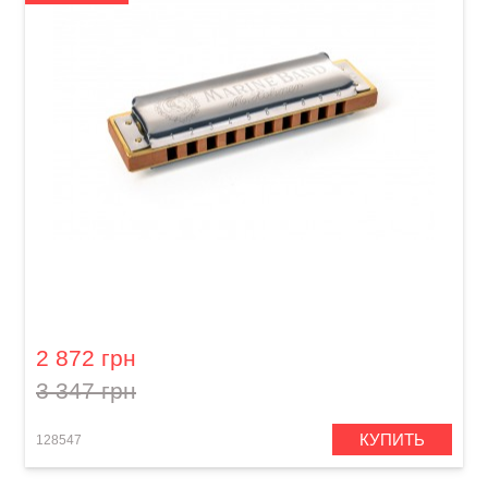
Губная гармошка Hohner Marine Band 1896
M1896086P G-major
2 872 грн
3 347 грн
КУПИТЬ
128547