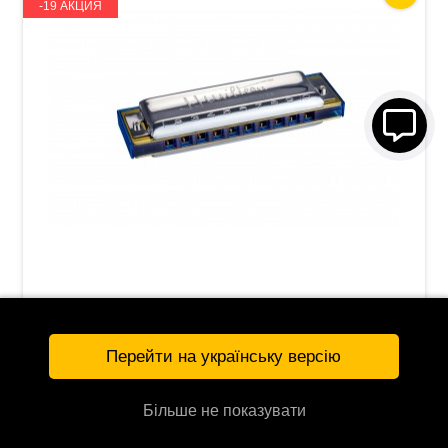
-19 АКЦИЯ
Губная гармошка Hohner Signature Jean
Jacques Milteau M501301X C-major
2 790 грн
Перейти на українську версію
3 450 грн
Більше не показувати
КУПИТЬ
128574