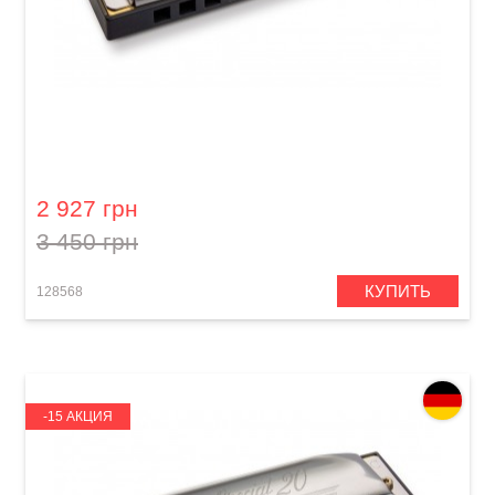
Губная гармошка Hohner Progressive Special
20 M560106P A-major
2 927 грн
3 450 грн
КУПИТЬ
128568
-15 АКЦИЯ