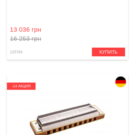
Губная гармошка Hohner Signature Larry
Adler 64 M757401 C-major
13 036 грн
16 253 грн
КУПИТЬ
125783
-14 АКЦИЯ