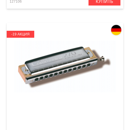
КУПИТЬ
127106
-19 АКЦИЯ
Губная гармошка Hohner Super Chromonica
270 Deluxe M754001 C-major