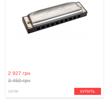
Губна гармошка Hohner Progressive Special
20 M560126X B-major
2 927 грн
3 450 грн
КУПИТЬ
126708