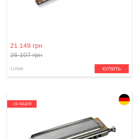
Губная гармошка Hohner Tremolo Sextet
Kreuzwender M53288 C/D/F/G/A/Bb-major
21 149 грн
26 107 грн
КУПИТЬ
114088
-19 АКЦИЯ