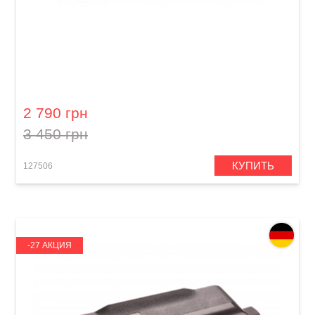
Губная гармошка Hohner M563106X Greg Zlap
Signature A - major
2 790 грн
3 450 грн
КУПИТЬ
127506
-27 АКЦИЯ