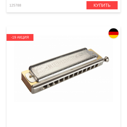
КУПИТЬ
125788
-19 АКЦИЯ
Губная гармошка Hohner Super Chromonica
M27012 B-major