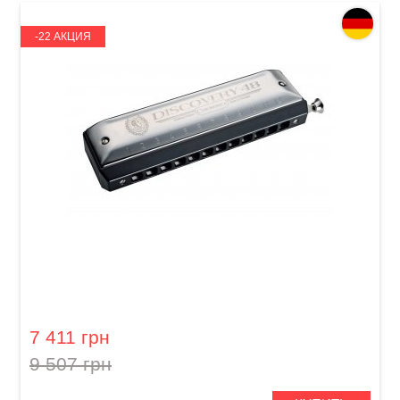
-22 АКЦИЯ
Губная гармошка Hohner Chromonica
Discovery 48 M754201X C-major
7 411 грн
9 507 грн