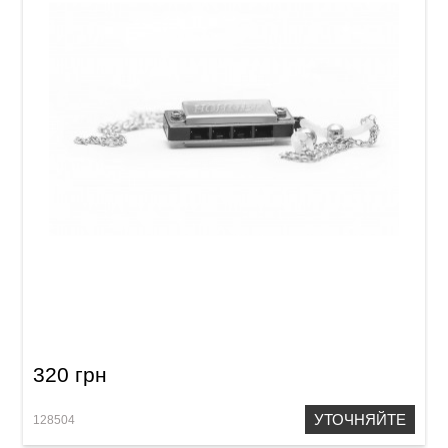
Губная гармошка Hohner Miniature Mini 120/8
M12000 C-major (золотая цепочка)
320 грн
УТОЧНЯЙТЕ
128504