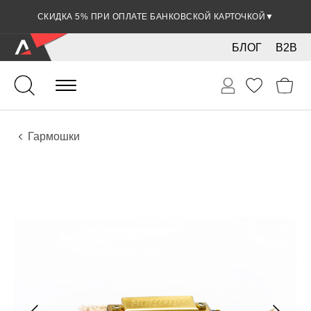
СКИДКА 5% ПРИ ОПЛАТЕ БАНКОВСКОЙ КАРТОЧКОЙ
▼
БЛОГ
B2B
Духовые
Губные гармошки и мелодики
Инструменты
Гармошки