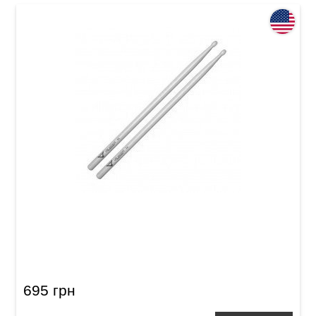
Палочки Vater VH5AN Los Angeles 5A
695 грн