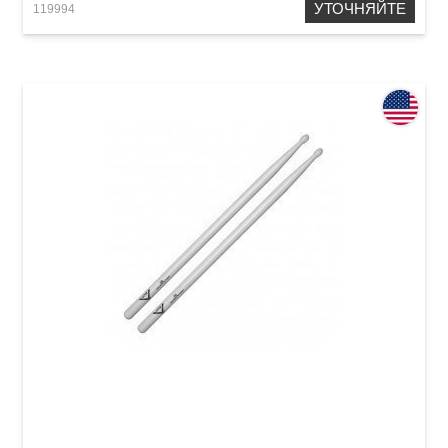
УТОЧНЯЙТЕ
119994
Палочки Vater VH5BN Hickory 5B