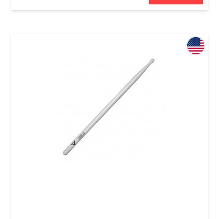
Палочки Vater VHN5BN Nude 5B