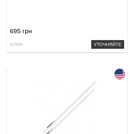
Палочки Vater VHN5AN Nude 5A
695 грн
УТОЧНЯЙТЕ
117958