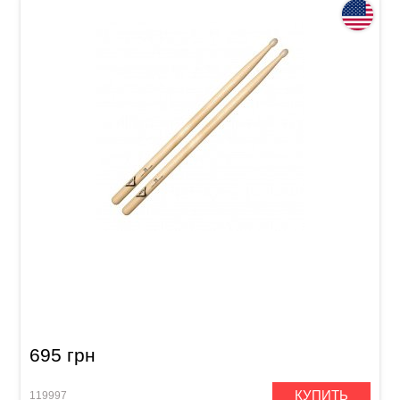
Палочки Vater VH2BN Hickory 2B
695 грн
КУПИТЬ
119997