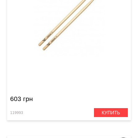
Палочки Vater VH7AN Los Angeles 7A
603 грн
КУПИТЬ
119993