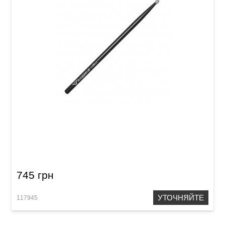
Палочки Vater VHEB5AN Eternal Black 5A
745 грн
УТОЧНЯЙТЕ
117945