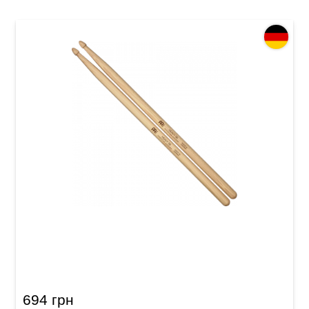
Палочки барабанные Meinl SB109 Heavy 5В
(American Hickory)
694 грн