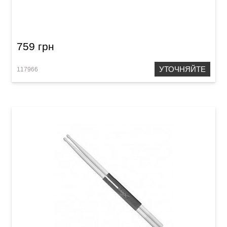
Палочки Vater VHVIRGW Virgil Donati's
Assault
759 грн
УТОЧНЯЙТЕ
117966