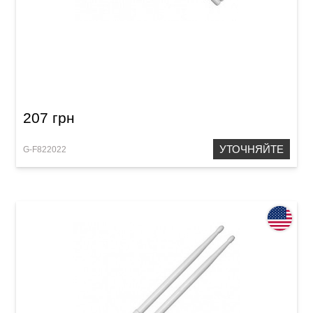
Палочки BasiX OAK 5B
207 грн
УТОЧНЯЙТЕ
G-F822022