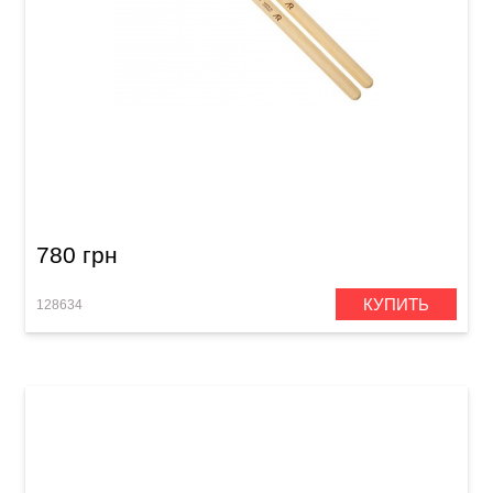
Палочки барабанные Meinl SB613 Alex
Rüdinger (American Hickory)
780 грн
КУПИТЬ
128634