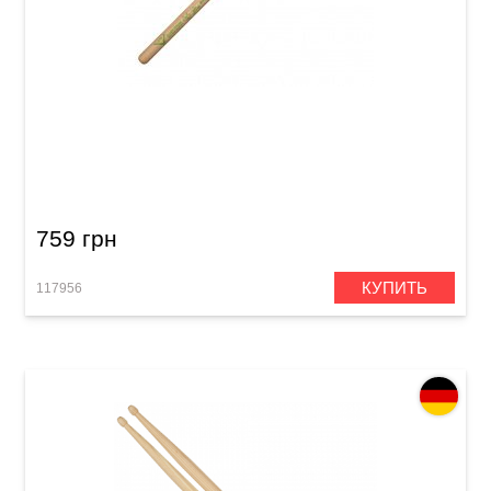
Палочки Vater VHMRAF Morgan Rose's Alien
Freak
759 грн
КУПИТЬ
117956