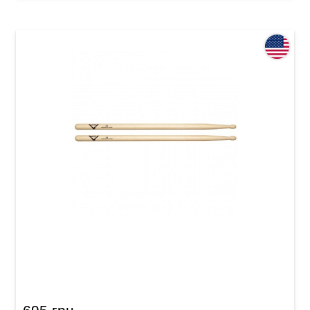
Палочки барабанные Vater Vh2bw Hickory 2B