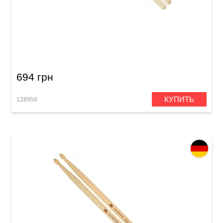
Палочки барабанные Meinl SB123 Big Apple
Bop 7A (Hard Maple)
694 грн
КУПИТЬ
128956