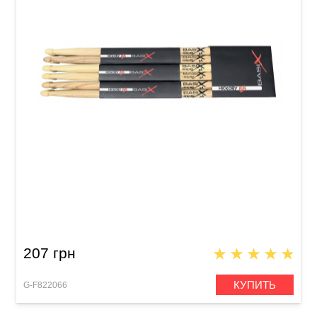
Палочки барабанные GEWA BasiX Hickory 2B
207 грн
КУПИТЬ
G-F822066