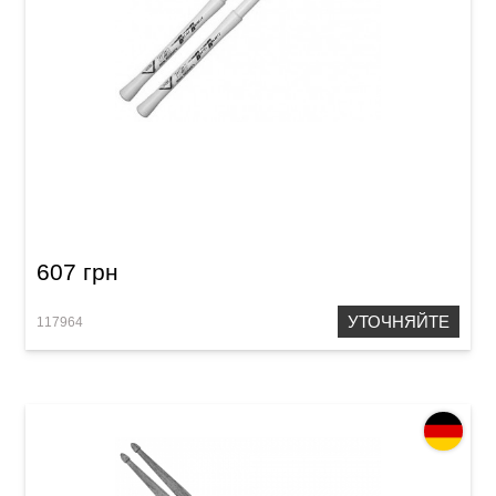
Палочки барабанные Vater Vhrrbr Rikki
Rockett
607 грн
УТОЧНЯЙТЕ
117964