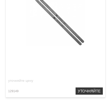
Палочки барабанные Meinl SB700 Waxed 7A
(American Hickory)
уточняйте цену
УТОЧНЯЙТЕ
129149