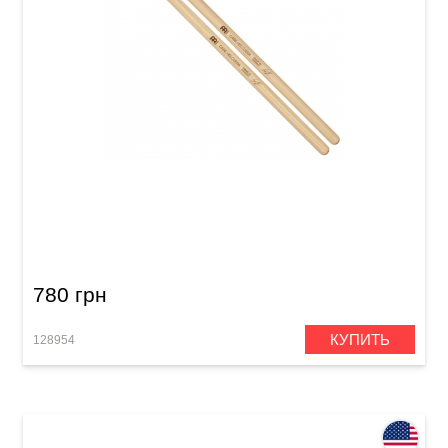
Палочки барабанные Meinl SB620 Gabe
Helguera (American Hickory)
780 грн
КУПИТЬ
128954