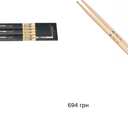
арабанные GEWA BasiX
Палочки барабанные Mei
Hybrid 5B (Hard Maple)
694 грн