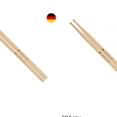
арабанные Meinl SB129
Палочки барабанные Mei
1 (American Hickory)
Concert HD2 (American Hi