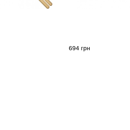
арабанные Meinl SB104
Палочки барабанные Mei
ong 5B (American
Big Apple Swing 7A (Amer
Hickory)
694 грн