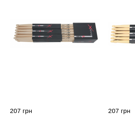
Палочки барабанные GEWA BasiX
Палочки б
Maple 7A
Maple 5A
207 грн
207 грн