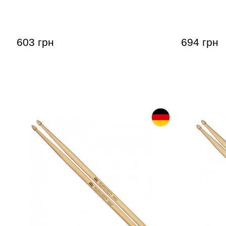
7A
Concert SD
603 грн
694 грн