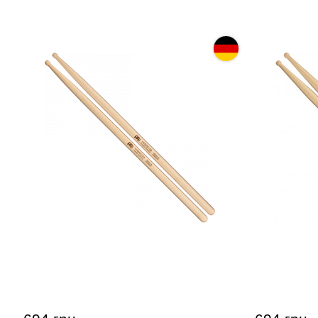
Палочки барабанные Meinl SB135
Палочки б
Hybrid 8A (Hard Maple)
Concert HD