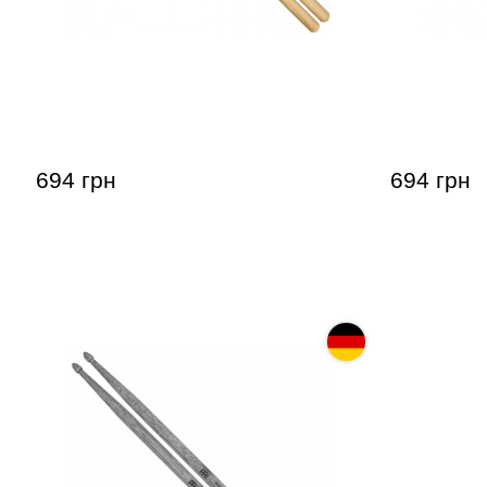
Палочки барабанные Meinl SB111
Палочки б
Big Apple Bop 7A (American Hickory)
Standard L
Hickory)
694 грн
694 грн