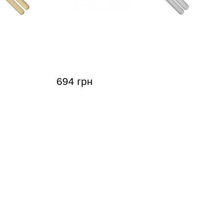
nl SB122
Палочки барабанные Meinl SB112
ican
Big Apple Swing 5B (American
Hickory)
694 грн