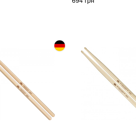
694 грн
арабанные Meinl SB115
Палочки барабанные Mei