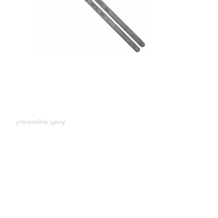
Палочки барабанные Meinl SB701
Waxed 5A (American Hickory)
уточняйте цену