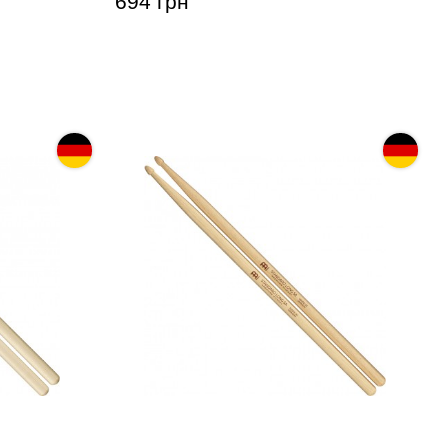
694 грн
nl SB124
Палочки барабанные Meinl SB103