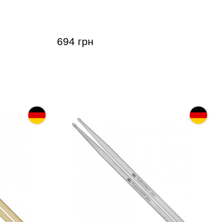
 Maple)
Standard Long 5A (American
Hickory)
694 грн