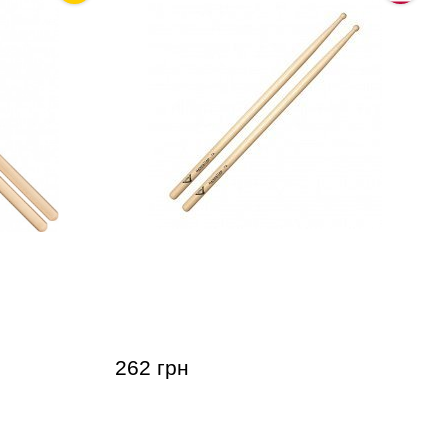
nl SB138
Палочки Vater Goodwood 7A Wood
262 грн