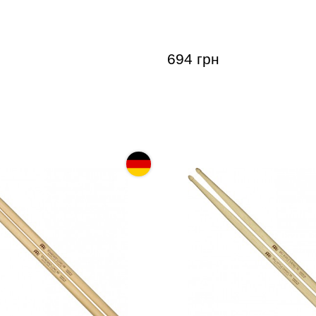
4 (Hard Maple)
Big Apple Swing 5B (Hard
694 грн