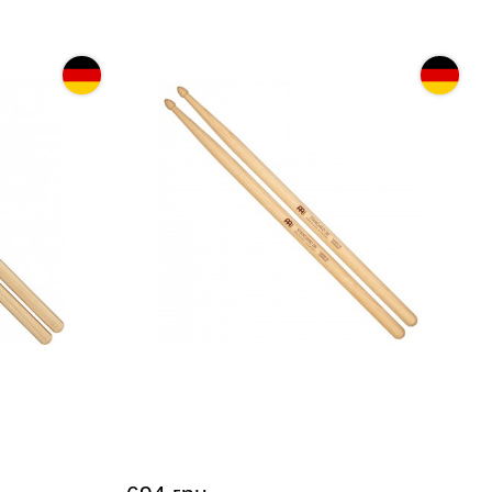
nl SB130
Палочки барабанные Meinl SB144
ckory)
Standard 2B (American Hickory)