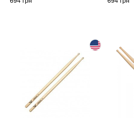
694 грн
694 грн
Палочки Vater VH7AN Los Angeles
Палочки б