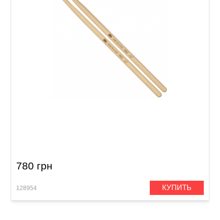
Палочки барабанные Meinl SB620 Gabe
Helguera (American Hickory)
780 грн
КУПИТЬ
128954