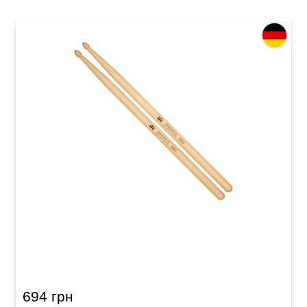
Палички барабанні Meinl SB144 Standard 2B
(American Hickory)
694 грн