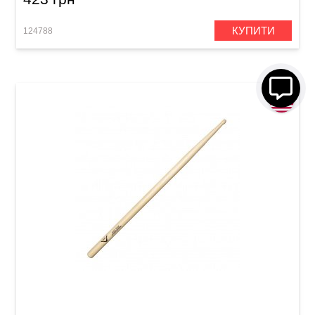
КУПИТИ
124788
Палички барабанні Vater Jazz Ride VHJZRW