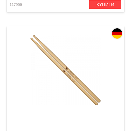
КУПИТИ
117956
Палички барабанні Meinl SB105 Hybrid 7A
(American Hickory)