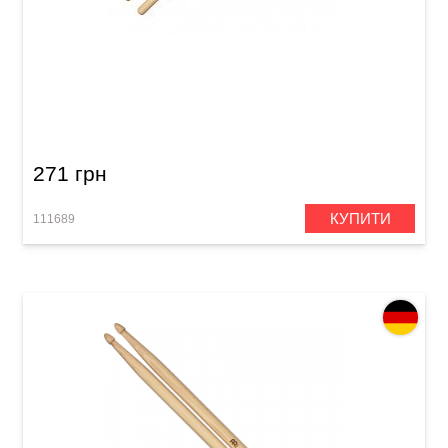
Палички барабанні Vater Goodwood GW7AN
7A Nylon
271 грн
КУПИТИ
111689