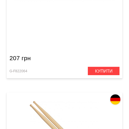
Палички барабанні GEWA BasiX Hickory 7A
207 грн
КУПИТИ
G-F822064