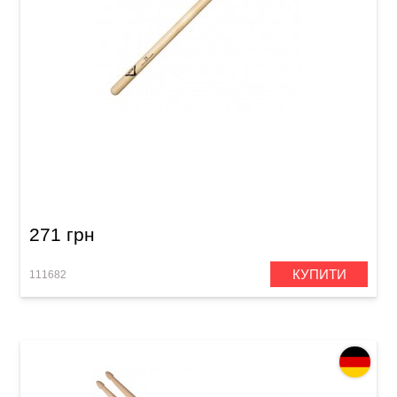
Палички барабанні Vater Goodwood GW2BN
2B Nylon
271 грн
КУПИТИ
111682