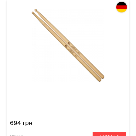
Палички барабанні Meinl SB107 Hybrid 5B
(American Hickory)
694 грн