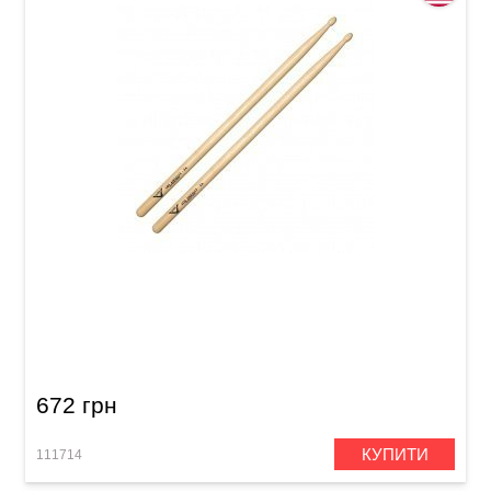
Палички барабанні Vater Los Angeles VH5AW
5A Wood
672 грн
КУПИТИ
111714