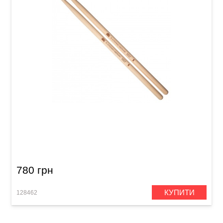
Палички барабанні Meinl SB605 El Estepario
Siberiano (American Hickory)
780 грн
КУПИТИ
128462