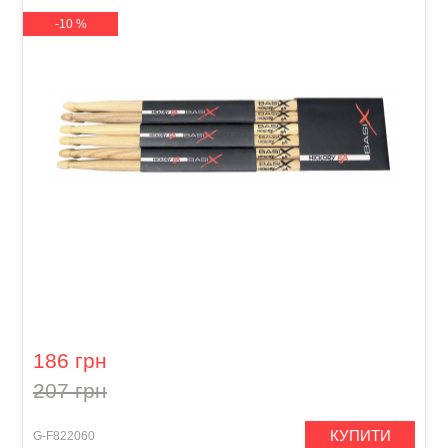
-10 %
Палички барабанні GEWA BasiX Hickory 5A
186 грн
207 грн
КУПИТИ
G-F822060