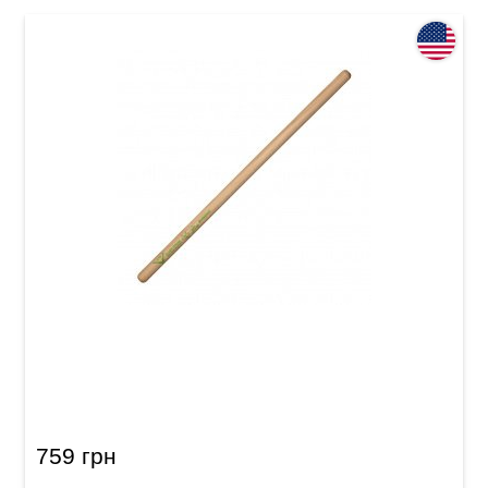
Палички барабанні Vater VHMRAF Morgan
Rose's Alien Freak
759 грн