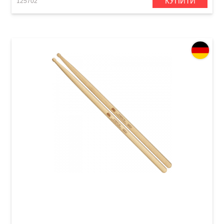
КУПИТИ
125702
Палички барабанні Meinl SB106 Hybrid 5A
(American Hickory)