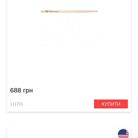
Палички барабанні Vater New Orleans Jazz
VHNOJW Wood
688 грн
КУПИТИ
111721