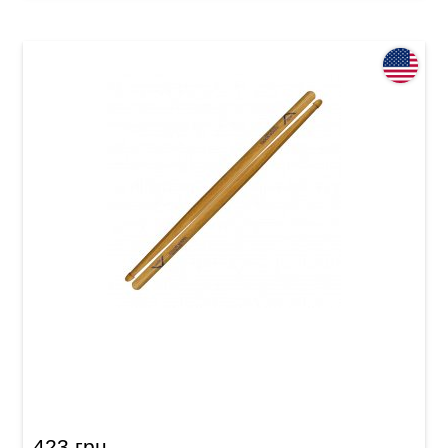
Палички барабанні Vater Junior Model VMJRW
423 грн