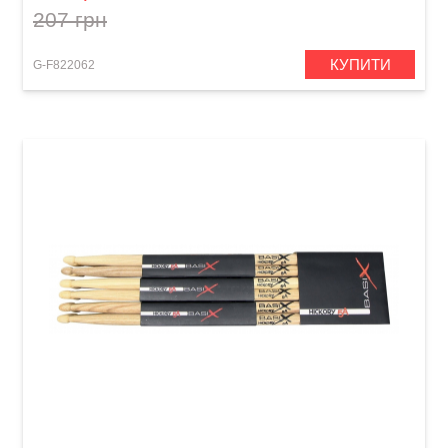
207 грн
КУПИТИ
G-F822062