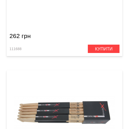
Палички барабанні Vater Goodwood GW7AW
7A Wood
262 грн
КУПИТИ
111688