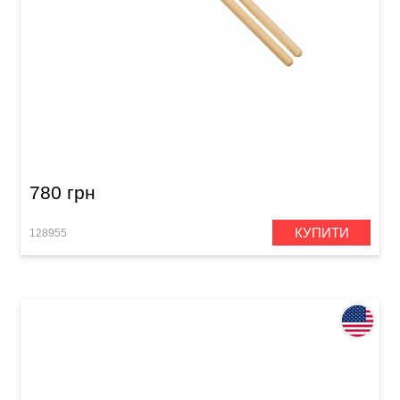
Палички барабанні Meinl SB621 Clay
Aeschliman (American Hickory)
780 грн
КУПИТИ
128955