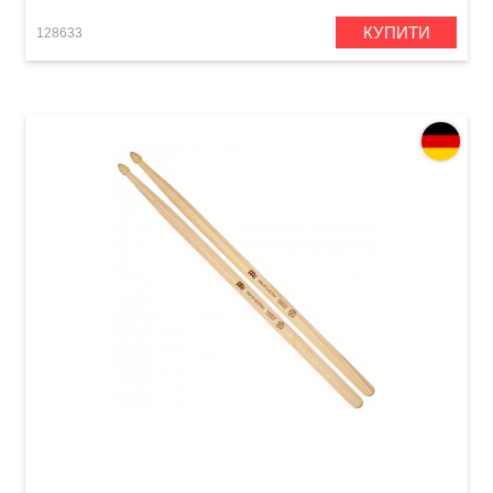
КУПИТИ
128633
Палички барабанні Meinl SB614 Anup Sastry