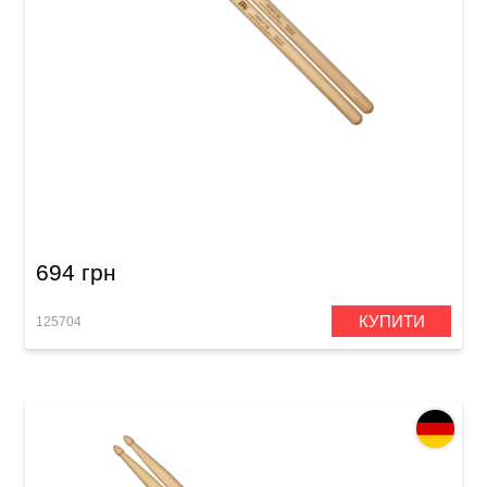
Палички барабанні Meinl SB109 Heavy 5В
(American Hickory)
694 грн
КУПИТИ
125704