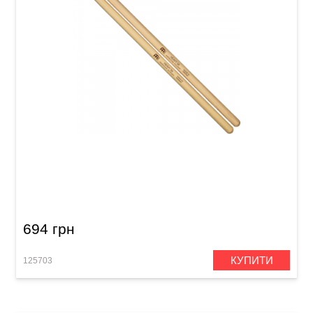
Палички барабанні Meinl SB108 Heavy 5A
(American Hickory)
694 грн
КУПИТИ
125703