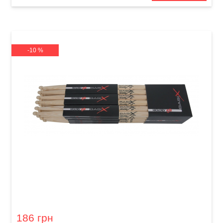
-10 %
Палички барабанні GEWA BasiX Hickory 5B
186 грн