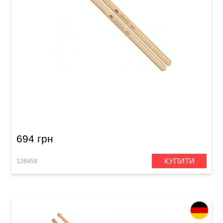
Палички барабанні Meinl SB129 Concert HD1
(American Hickory)
694 грн
КУПИТИ
128459