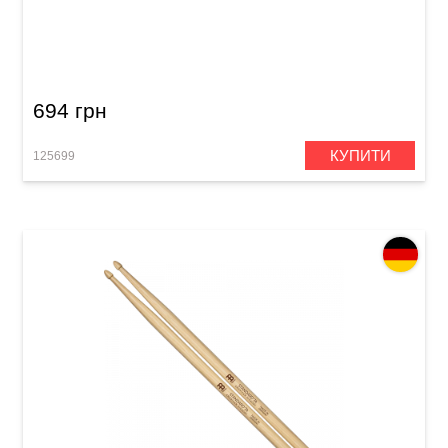
Палички барабанні Meinl SB102 Standard 5B
(American Hickory)
694 грн
КУПИТИ
125699