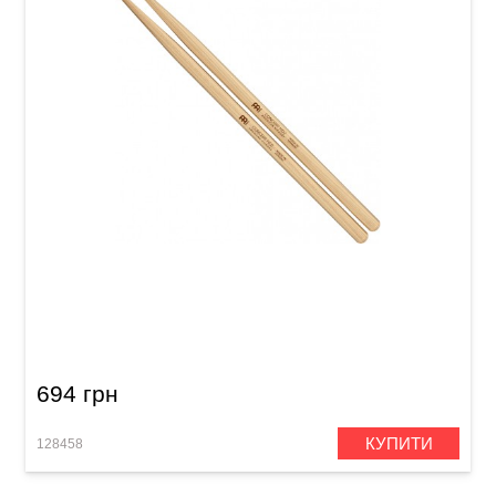
Палички барабанні Meinl SB130 Concert HD2
(American Hickory)
694 грн
КУПИТИ
128458