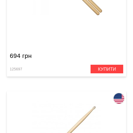
Палички барабанні Meinl SB100 Standard 7A
(American Hickory)
694 грн
КУПИТИ
125697