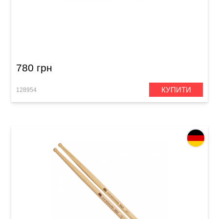
Палички барабанні Meinl SB620 Gabe
Helguera (American Hickory)
780 грн
КУПИТИ
128954