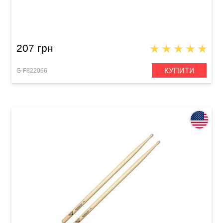
Палички барабанні GEWA BasiX Hickory 2B
207 грн
КУПИТИ
G-F822066