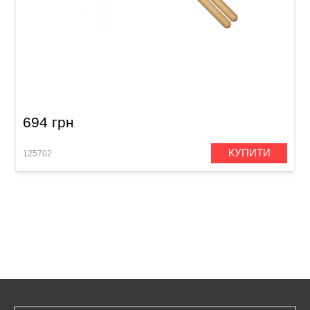
Палички барабанні Meinl SB107 Hybrid 5B
(American Hickory)
694 грн
КУПИТИ
125702