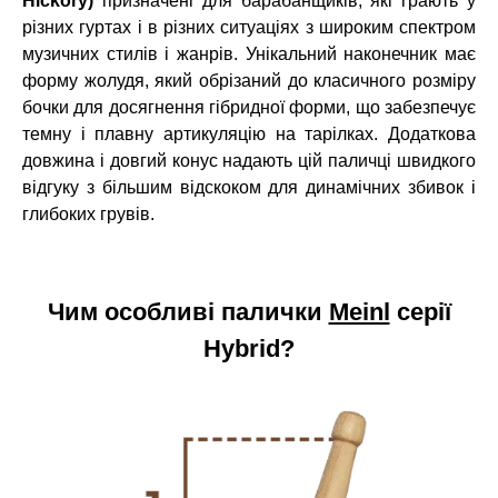
Hickory)
призначені для барабанщиків, які грають у
різних гуртах і в різних ситуаціях з широким спектром
музичних стилів і жанрів.
Унікальний наконечник має
форму жолудя, який обрізаний до класичного розміру
бочки для досягнення гібридної форми, що забезпечує
темну і плавну артикуляцію на тарілках. Додаткова
довжина і довгий конус надають цій паличці швидкого
відгуку з більшим відскоком для динамічних збивок і
глибоких грувів.
Чим особливі палички
Meinl
серії
Hybrid?