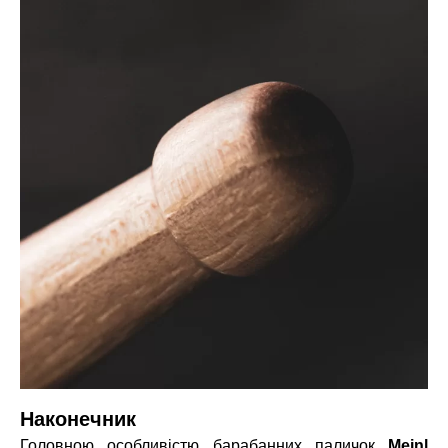
Наконечник
Головною особливістю барабанних паличок
Meinl