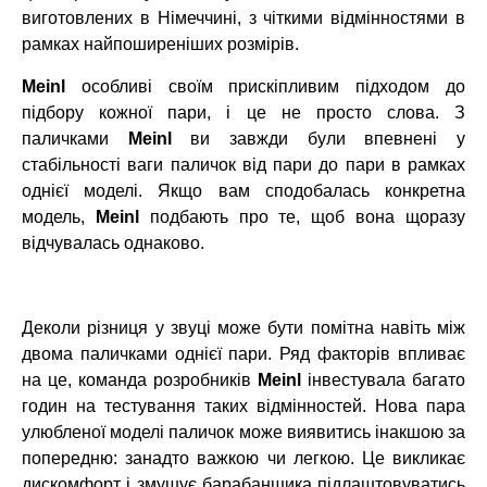
виготовлених в Німеччині, з чіткими відмінностями в
рамках найпоширеніших розмірів.
Meinl
особливі своїм прискіпливим підходом до
підбору кожної пари, і це не просто слова. З
паличками
Meinl
ви завжди були впевнені у
стабільності ваги паличок від пари до пари в рамках
однієї моделі. Якщо вам сподобалась конкретна
модель,
Meinl
подбають про те, щоб вона щоразу
відчувалась однаково.
Деколи різниця у звуці може бути помітна навіть між
двома паличками однієї пари. Ряд факторів впливає
на це, команда розробників
Meinl
інвестувала багато
годин на тестування таких відмінностей. Нова пара
улюбленої моделі паличок може виявитись інакшою за
попередню: занадто важкою чи легкою. Це викликає
дискомфорт і змушує барабанщика підлаштовуватись