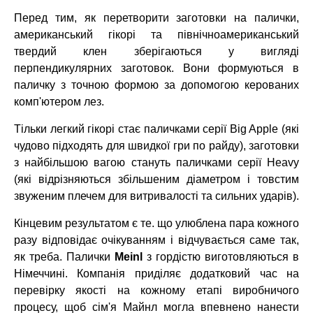
Перед тим, як перетворити заготовки на палички,
американський гікорі та північноамериканський
твердий клен зберігаються у вигляді
перпендикулярних заготовок. Вони формуються в
паличку з точною формою за допомогою керованих
комп'ютером лез.
Тільки легкий гікорі стає паличками серії Big Apple (які
чудово підходять для швидкої гри по райду), заготовки
з найбільшою вагою стануть паличками серії Heavy
(які відрізняються збільшеним діаметром і товстим
звуженим плечем для витривалості та сильних ударів).
Кінцевим результатом є те. що улюблена пара кожного
разу відповідає очікуванням і відчувається саме так,
як треба. Палички
Meinl
з гордістю виготовляються в
Німеччині. Компанія приділяє додатковий час на
перевірку якості на кожному етапі виробничого
процесу, щоб сім'я Майнл могла впевнено нанести