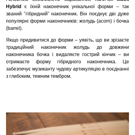
Hybrid
є їхній наконечник унікальної форми – так
званий "гібридний" наконечник. Він поєднує дві дуже
популярні форми наконечників: жолудь (acorn) і бочка
(barrel).
Якщо придивитися до форми – уявіть, що ви зрізаєте
традиційний наконечник жолудь до довжини
наконечника бочка і видаляєте гострий кінчик – ви
отримаєте форму гібридного наконечника. Це
забезпечує музиканту чудову артикуляцію в поєднанні
з глибоким, темним тембром.