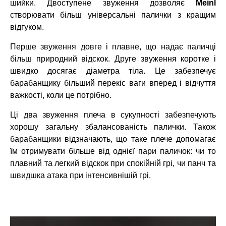
шийки. Двоступене звуження дозволяє
Meinl
створювати більш універсальні палички з кращим
відгуком.
Перше звуження довге і плавне, що надає паличці
більш природний відскок. Друге звуження коротке і
швидко досягає діаметра тіла. Це забезпечує
барабанщику більший перекіс ваги вперед і відчуття
важкості, коли це потрібно.
Ці два звуження плеча в сукупності забезпечують
хорошу загальну збалансованість палички. Також
барабанщики відзначають, що таке плече допомагає
їм отримувати більше від однієї пари паличок: чи то
плавний та легкий відскок при спокійній грі, чи панч та
швидшка атака при інтенсивнішій грі.