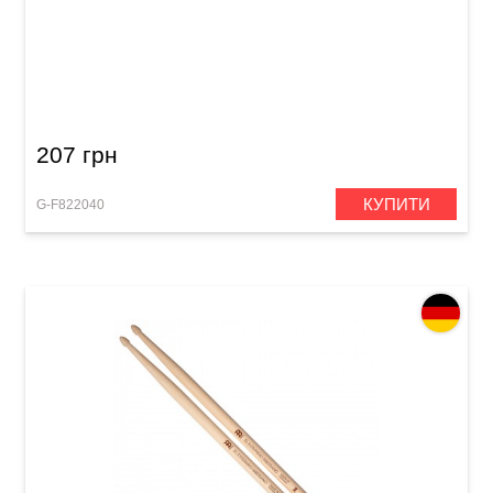
Палички барабанні GEWA BasiX Maple 5A
207 грн
КУПИТИ
G-F822040