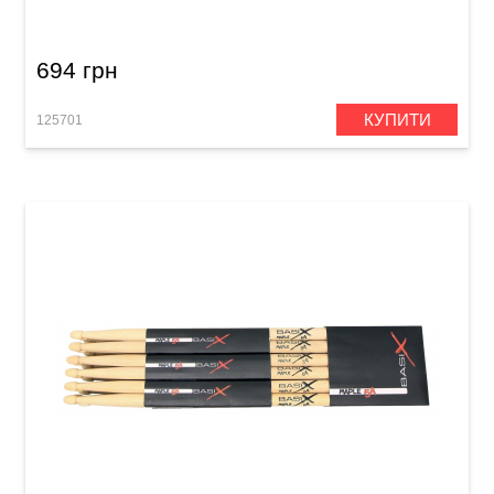
(American Hickory)
694 грн
КУПИТИ
125701