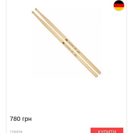
Палички барабанні Meinl SB618 Jay Postones
(American Hickory)
780 грн
КУПИТИ
128929