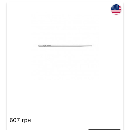
Палички барабанні Vater VHRECW Hickory
Recording
607 грн