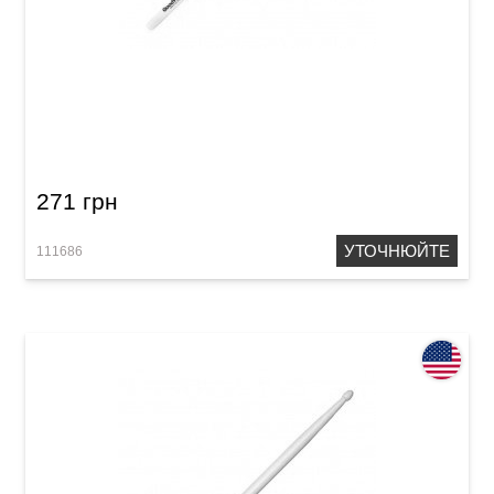
Палички барабанні Vater Goodwood GW5AN
5A Nylon
271 грн
УТОЧНЮЙТЕ
111686