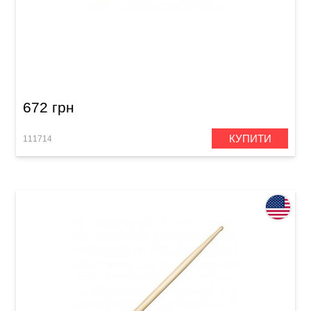
Палички барабанні Vater Los Angeles VH5AW
5A Wood
672 грн
КУПИТИ
111714