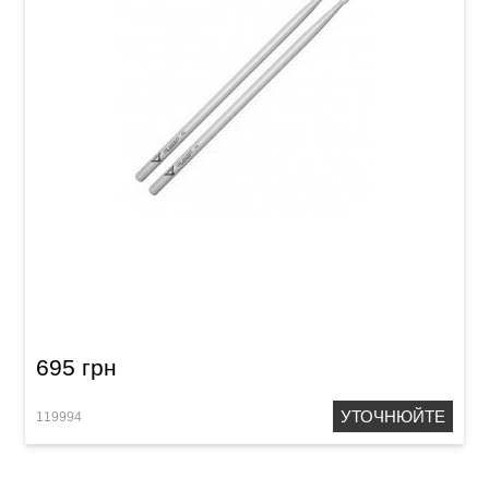
Палички барабанні Vater VH5AN Los Angeles
5A Nylon
695 грн
УТОЧНЮЙТЕ
119994