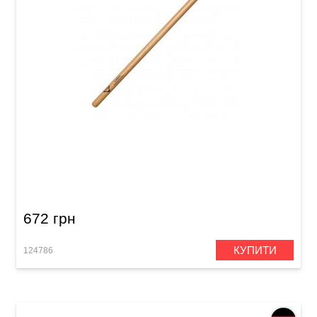
Палички барабанні Vater Hammer VHHW 5A
672 грн
КУПИТИ
124786