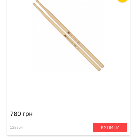
Палички барабанні Meinl SB620 Gabe
Helguera (American Hickory)
780 грн
КУПИТИ
128954