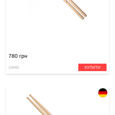
Палички барабанні Meinl SB605 El Estepario
Siberiano (American Hickory)
780 грн
КУПИТИ
128462