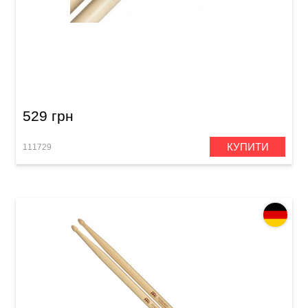
Палички барабанні Vater Cymbal Stick
VMCOW 5A
529 грн
КУПИТИ
111729