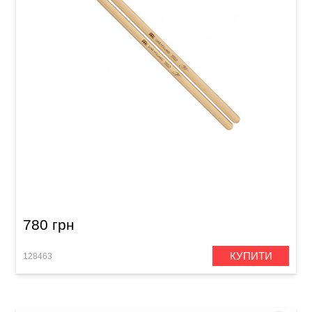
Палички барабанні Meinl SB600 Luke Holland
(American Hickory)
780 грн
КУПИТИ
128463