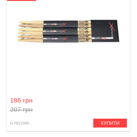
Палички барабанні GEWA BasiX Hickory 5A
186 грн
207 грн
КУПИТИ
G-F822060