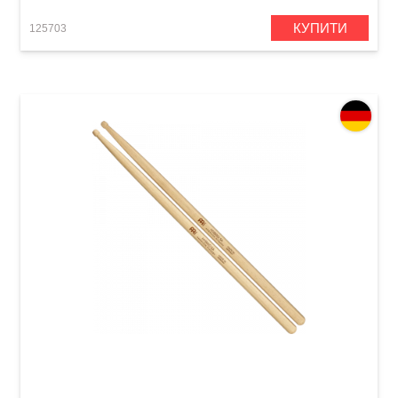
КУПИТИ
125703
Палички барабанні Meinl SB106 Hybrid 5A