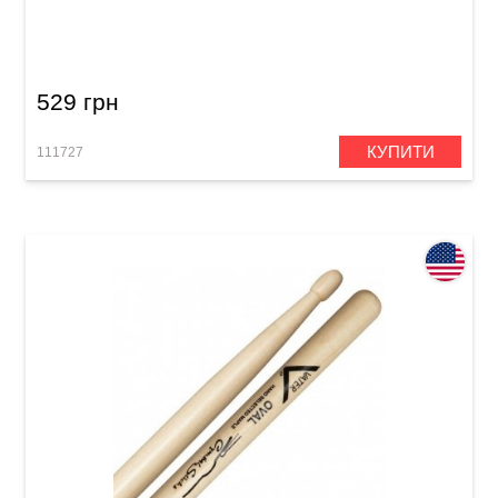
Палички барабанні Vater Cymbal Stick Ball
VMCBW 5A
529 грн
КУПИТИ
111727