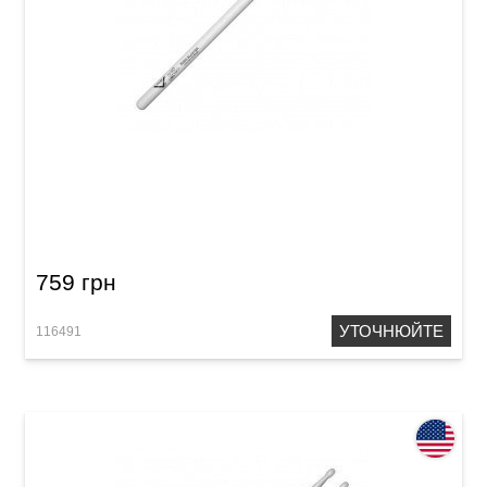
Палички барабанні Vater VHDRW Derek Roddy
Model
759 грн
УТОЧНЮЙТЕ
116491