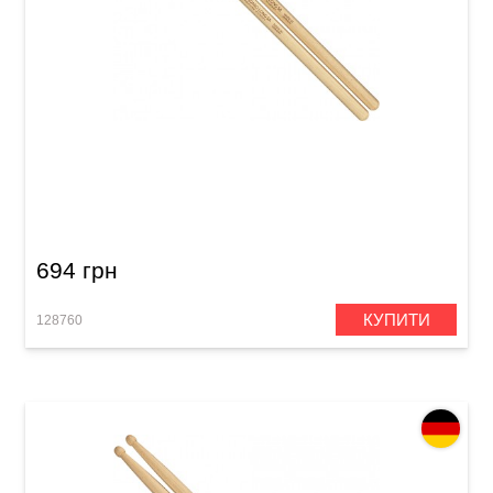
Палички барабанні Meinl SB103 Standard
Long 5A (American Hickory)
694 грн
КУПИТИ
128760