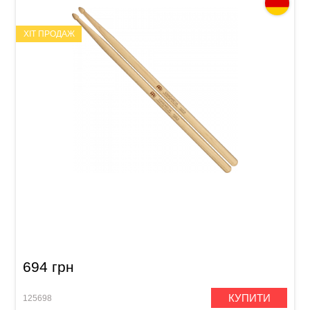
ХІТ ПРОДАЖ
Палички барабанні Meinl SB101 Standard 5A
(American Hickory)
694 грн
КУПИТИ
125698