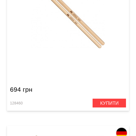
Палички барабанні Meinl SB136 Hybrid 5A
(Hard Maple)
694 грн
КУПИТИ
128460