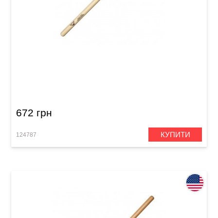
Палички барабанні Vater Jazz Ride VHJZRW
5A
672 грн
КУПИТИ
124787