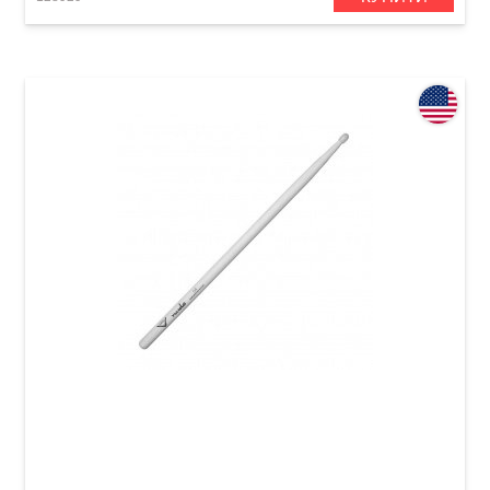
Палички барабанні Vater Nude Los Angeles
VHN5AN 5A Nylon