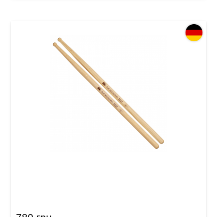
Палички барабанні Meinl SB621 Clay
Aeschliman (American Hickory)