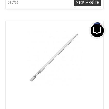
УТОЧНЮЙТЕ
111722
Палички барабанні Vater Power VHP5AN 5A
Nylon