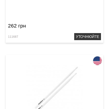
Палички барабанні Vater Goodwood GW5AW
5A Wood
262 грн
УТОЧНЮЙТЕ
111687