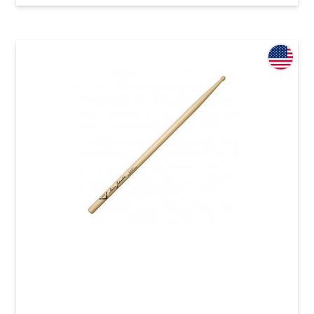
Палички барабанні Vater VHMJ2451 Mike
Johnston 2451 Hickory