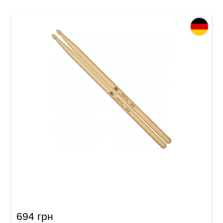
Палички барабанні Meinl SB108 Heavy 5A
(American Hickory)
694 грн