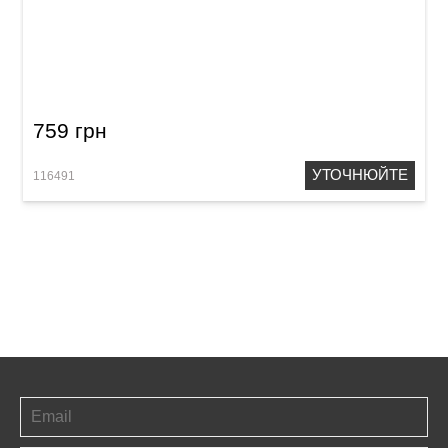
Палички барабанні Vater VHDRW Derek Roddy
Model
759 грн
УТОЧНЮЙТЕ
116491