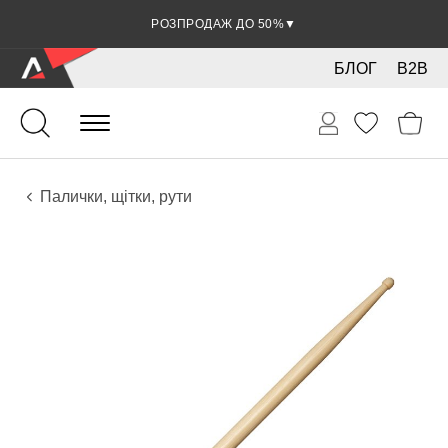
РОЗПРОДАЖ ДО 50%
▼
БЛОГ
B2B
Ударні
Перкусія
Аксесуари
Палички, щітки, рути