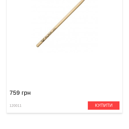
Палички барабанні Vater VHMJ2451 Mike
Johnston 2451 Hickory
759 грн
КУПИТИ
120011