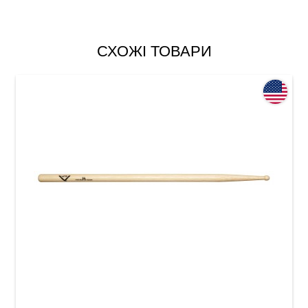
СХОЖІ ТОВАРИ
Палички барабанні Vater Vh8aw Hickory 8A