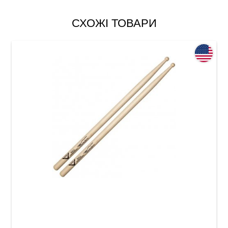
СХОЖІ ТОВАРИ
Палички барабанні Vater Cymbal Stick Ball
VMCBW 5A