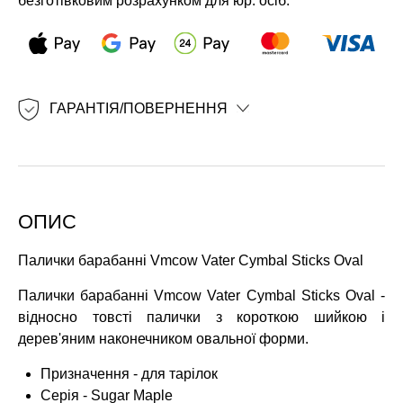
безготівковим розрахунком для юр. осіб.
ГАРАНТІЯ/ПОВЕРНЕННЯ
ОПИС
Палички барабанні
Vmcоw Vater Cymbal Sticks Oval
Палички барабанні Vmcоw Vater Cymbal Sticks Oval -
відносно товсті палички з короткою шийкою і
дерев'яним наконечником овальної форми.
Призначення - для тарілок
Серія - Sugar Maple