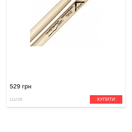
Палички барабанні Vater Cymbal Stick
VMCOW 5A
529 грн
КУПИТИ
111729