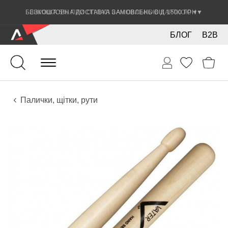
ЗНИЖКА 5% ПРИ ОПЛАТІ БАНКІВСЬКОЮ КАРТКОЮ
▼
БЛОГ
B2B
Ударні
Перкусія
Аксесуари
Палички, щітки, рути