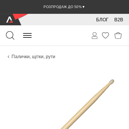
РОЗПРОДАЖ ДО 50%
▼
БЛОГ
B2B
Ударні
Перкусія
Аксесуари
Палички, щітки, рути