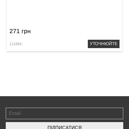
Палички барабанні Vater Goodwood GW5BN
5B Nylon
271 грн
УТОЧНЮЙТЕ
111684
ПІДПИСАТИСЯ