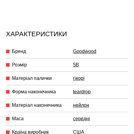
ХАРАКТЕРИСТИКИ
Бренд
Goodwood
Розмір
5B
Матеріал палички
гікорі
Форма наконечника
teardrop
Матеріал наконечника
нейлон
Маса
середні
Країна виробник
США