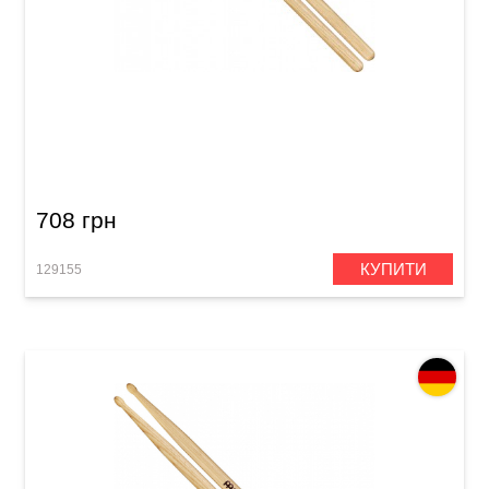
Палички барабанні Meinl SB141 Compact 15"
(American Hickory)
708 грн
КУПИТИ
129155