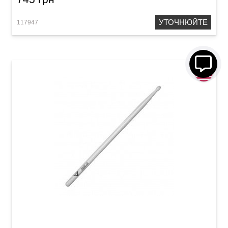
УТОЧНЮЙТЕ
117947
Палички барабанні Vater Power VHP5BN 5B