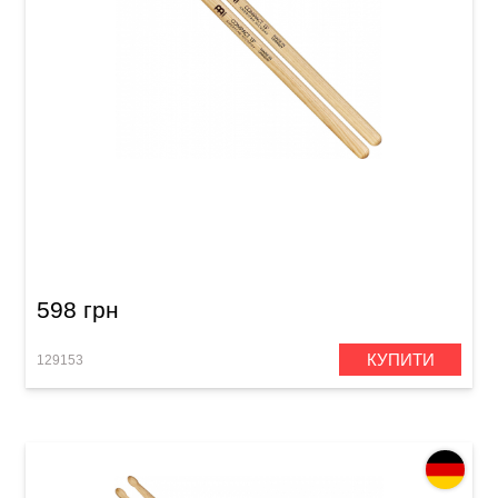
Палички барабанні Meinl SB139 Compact 13"
(American Hickory)
598 грн
КУПИТИ
129153