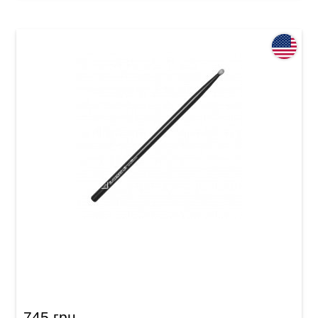
Палички барабанні Vater Eternal Black
VHEB5BN 5B Nylon
745 грн