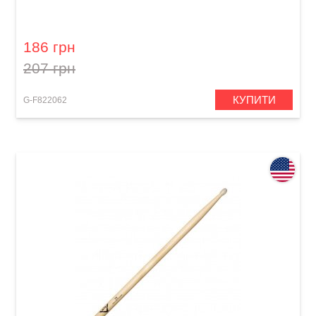
Палички барабанні GEWA BasiX Hickory 5B
186 грн
207 грн
КУПИТИ
G-F822062