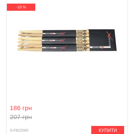
-10 %
Палички барабанні GEWA BasiX Hickory 5A
186 грн
207 грн
КУПИТИ
G-F822060