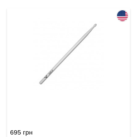
Палички барабанні Vater Nude VHN5BN 5B
Nylon
695 грн