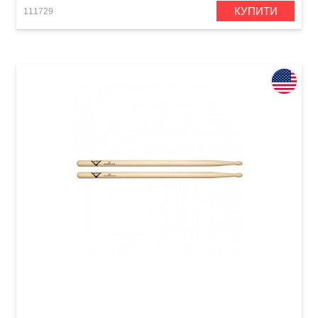
КУПИТИ
111729
Палички барабанні Vater Vh2bw Hickory 2B