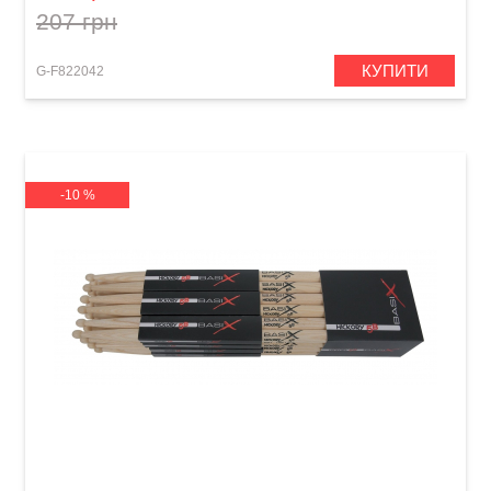
207 грн
КУПИТИ
G-F822042
-10 %