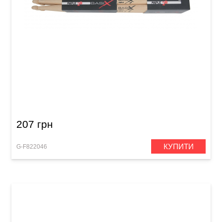
Палички барабанні GEWA BasiX Maple 2B
207 грн
КУПИТИ
G-F822046