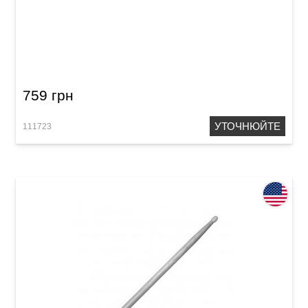
Палички Vater VHSCSTD The Stewart Copeland
Standard
759 грн
УТОЧНЮЙТЕ
111723