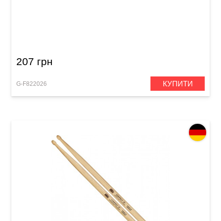
Палички барабанні Gewa BasiX Oak 2B
207 грн
КУПИТИ
G-F822026