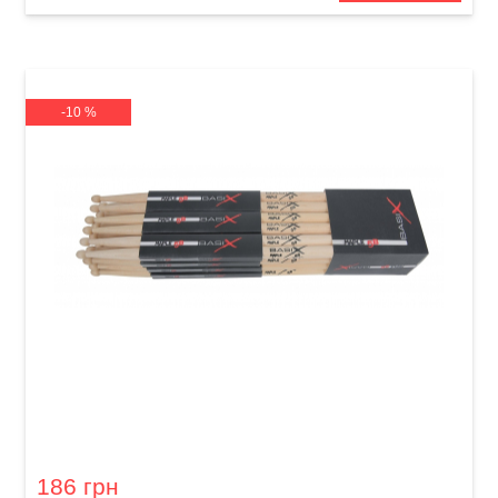
-10 %
Палички барабанні GEWA BasiX Maple 5B
186 грн