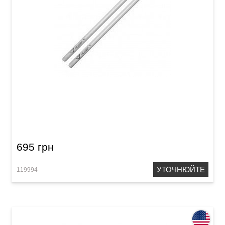
Палички барабанні Vater VH5AN Los Angeles
5A Nylon
695 грн
УТОЧНЮЙТЕ
119994