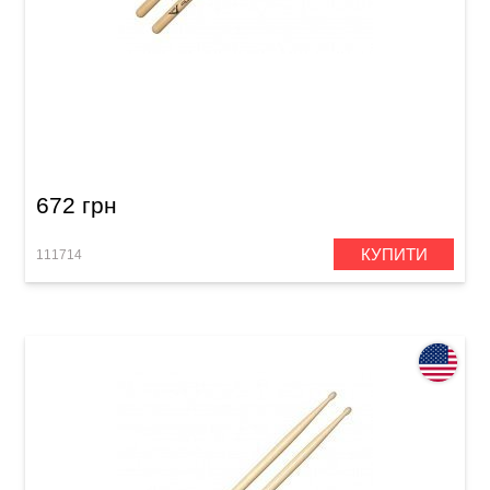
Палички барабанні Vater Los Angeles VH5AW
5A Wood
672 грн
КУПИТИ
111714