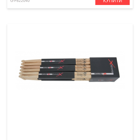
КУПИТИ
G-F822040
Палички барабанні GEWA BasiX Hickory 7A