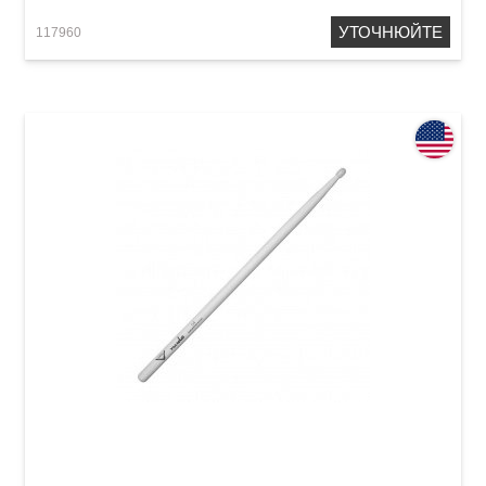
УТОЧНЮЙТЕ
117960
Палички барабанні Vater Nude Los Angeles