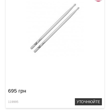
Палички барабанні Vater VH5BN Hickory 5B
Nylon
695 грн
УТОЧНЮЙТЕ
119995