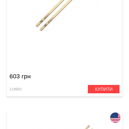
Палички барабанні Vater Manhattan VH7AN 7A
Nylon
603 грн
КУПИТИ
119993