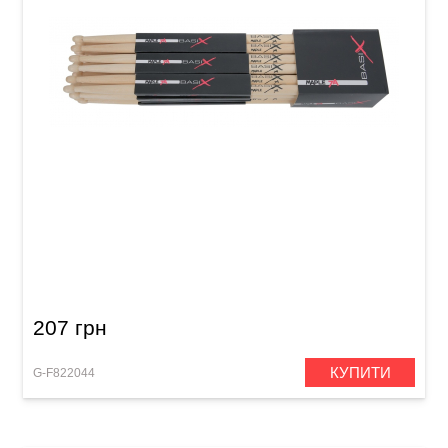
Палички барабанні GEWA BasiX Maple 7A
207 грн
КУПИТИ
G-F822044