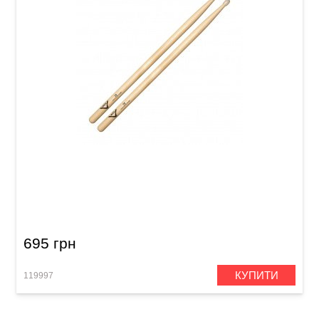
Палички Vater VH2BN Hickory 2B Nylon
695 грн
КУПИТИ
119997