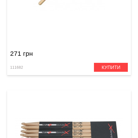
Палички барабанні Vater Goodwood GW2BN
2B Nylon
271 грн
КУПИТИ
111682