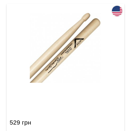
Палички барабанні Vater Cymbal Stick
VMCOW 5A
529 грн