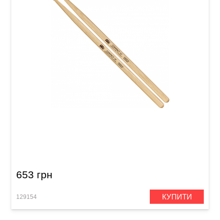
Палички барабанні Meinl SB140 Compact 14"
(American Hickory)
653 грн
КУПИТИ
129154