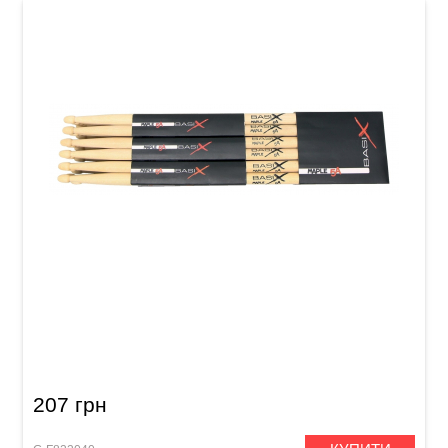
Палички барабанні GEWA BasiX Maple 5A
207 грн