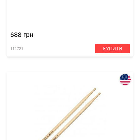
Палички барабанні Vater New Orleans Jazz
VHNOJW Wood
688 грн
КУПИТИ
111721