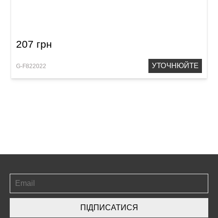
Палички барабанні Gewa BasiX Oak 5B
207 грн
УТОЧНЮЙТЕ
G-F822022
ПІДПИСАТИСЯ