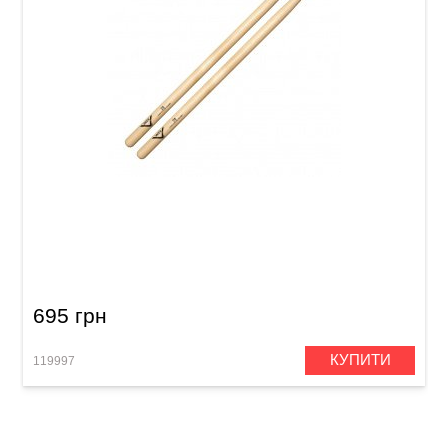
Палички Vater VH2BN Hickory 2B Nylon
695 грн
КУПИТИ
119997