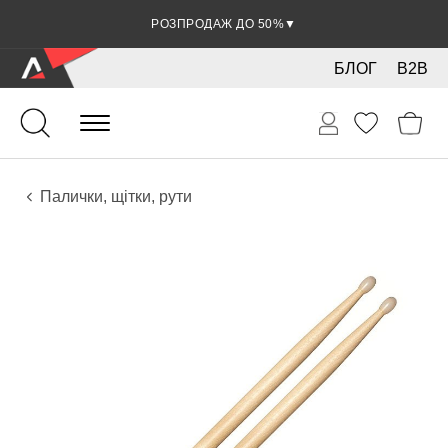
РОЗПРОДАЖ ДО 50%
▼
БЛОГ
B2B
Ударні
Перкусія
Аксесуари
Палички, щітки, рути