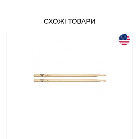
СХОЖІ ТОВАРИ
Палички барабанні Vater Vh2bw Hickory 2B