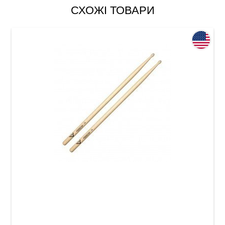
СХОЖІ ТОВАРИ
Палички барабанні Vater Manhattan VH7AN 7A
Nylon