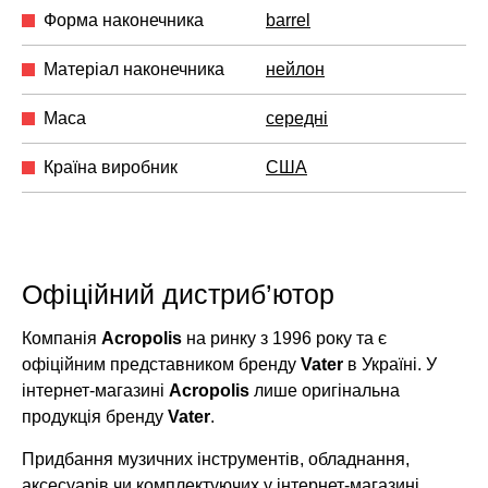
Форма наконечника
barrel
Матеріал наконечника
нейлон
Маса
середні
Країна виробник
США
Офіційний дистриб’ютор
Компанія
Acropolis
на ринку з 1996 року та є
офіційним представником бренду
Vater
в Україні. У
інтернет-магазині
Acropolis
лише оригінальна
продукція бренду
Vater
.
Придбання музичних інструментів, обладнання,
аксесуарів чи комплектуючих у інтернет-магазині