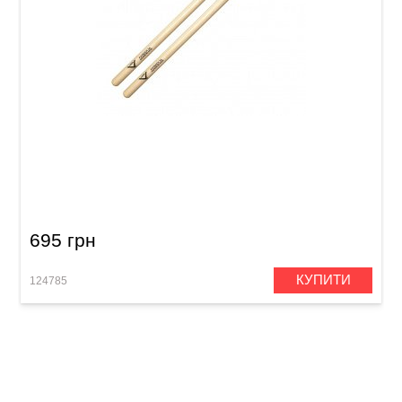
Палички барабанні Vater Fatback VH3AN 3A
Nylon
695 грн
КУПИТИ
124785