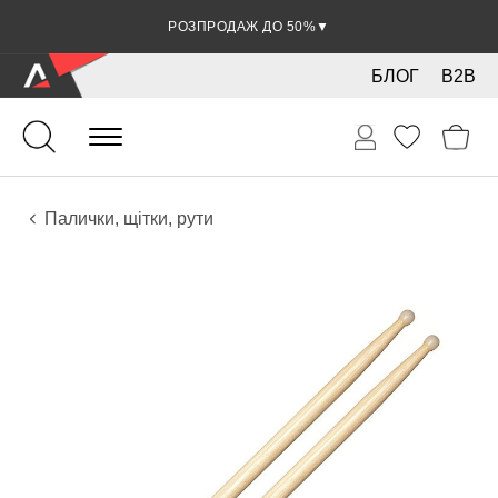
РОЗПРОДАЖ ДО 50%
▼
БЛОГ
B2B
Ударні
Перкусія
Аксесуари
Палички, щітки, рути