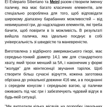
El Estepario Siberiano та
Meinl
разом створили іменну
паличку, яка має багато класичних елементів, але
спеціально розроблена для того, щоб відповідати
широкому діапазону барабанних можливостей – від
невимушеної гри, до надскладних елементів, які треба
бачити, щоб повірити в їх можливість. В результаті
вийшла паличка, яка ідеально поєднує в собі
універсальність зі швидкістю та маневреністю.
Виготовлена з відбірного американського гікорі, має
середньо-тонкий діаметр 14,1 мм для стандартного
хвату, який трохи менший за 5A, і наконечник у формі
"жолудя" для квінтесенції звучання тарілок. Щоб
створити більш сучасні відчуття, кожена заготовка
обрізана до унікальної довжини 416 мм, а в поєднанні
з середнім конусом і середньою вагою, ці палички
оживають під час гри і забезпечують чудовий відгук в
будь-якій ситуації.
"Ми витратили кілька місяців на розробку ідеальних