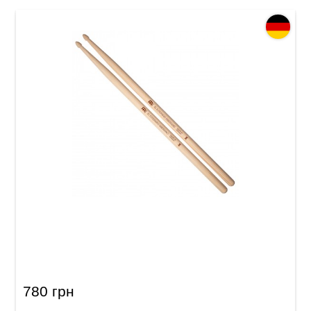
Палички барабанні Meinl SB605 El Estepario
Siberiano (American Hickory)
780 грн