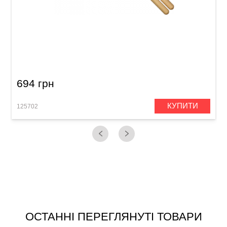
Палички барабанні Meinl SB107 Hybrid 5B
(American Hickory)
694 грн
КУПИТИ
125702
1
ОСТАННІ ПЕРЕГЛЯНУТІ ТОВАРИ