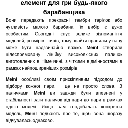
елемент для гри будь-якого
барабанщика
Вони передають прекрасні тембри тарілок або
чутливість малого барабана, їх вибір є дуже
особистим. Сьогодні існує велике різноманіття
моделей, розмірів і типів, тому знайти правильну пару
може бути надзвичайно важко.
Meinl
створили
цілеспрямовану лінійку високоякісних паличок
виготовлених в Німеччині, з чіткими відмінностями в
рамках найпоширеніших розмірів.
Meinl
особливі своїм прискіпливим підходом до
підбору кожної пари, і це не просто слова. З
паличками
Meinl
ви завжди були впевнені у
стабільності ваги паличок від пари до пари в рамках
однієї моделі. Якщо вам сподобалась конкретна
модель,
Meinl
подбають про те, щоб вона щоразу
відчувалась однаково.