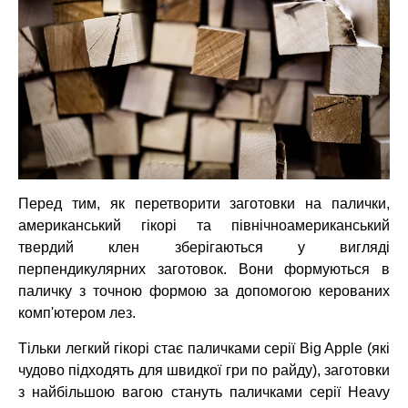
Перед тим, як перетворити заготовки на палички,
американський гікорі та північноамериканський
твердий клен зберігаються у вигляді
перпендикулярних заготовок. Вони формуються в
паличку з точною формою за допомогою керованих
комп'ютером лез.
Тільки легкий гікорі стає паличками серії Big Apple (які
чудово підходять для швидкої гри по райду), заготовки
з найбільшою вагою стануть паличками серії Heavy