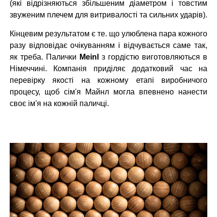
(які відрізняються збільшеним діаметром і товстим
звуженим плечем для витривалості та сильних ударів).
Кінцевим результатом є те. що улюблена пара кожного
разу відповідає очікуванням і відчувається саме так,
як треба. Палички
Meinl
з гордістю виготовляються в
Німеччині. Компанія приділяє додатковий час на
перевірку якості на кожному етапі виробничого
процесу, щоб сім'я Майнл могла впевнено нанести
своє ім'я на кожній паличці.