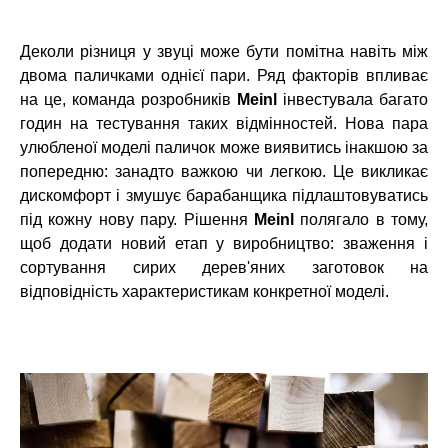
Деколи різниця у звуці може бути помітна навіть між
двома паличками однієї пари. Ряд факторів впливає
на це, команда розробників
Meinl
інвестувала багато
годин на тестування таких відмінностей. Нова пара
улюбленої моделі паличок може виявитись інакшою за
попередню: занадто важкою чи легкою. Це викликає
дискомфорт і змушує барабанщика підлаштовуватись
під кожну нову пару. Рішення
Meinl
полягало в тому,
щоб додати новий етап у виробництво: зваження і
сортування сирих дерев'яних заготовок на
відповідність характеристикам конкретної моделі.