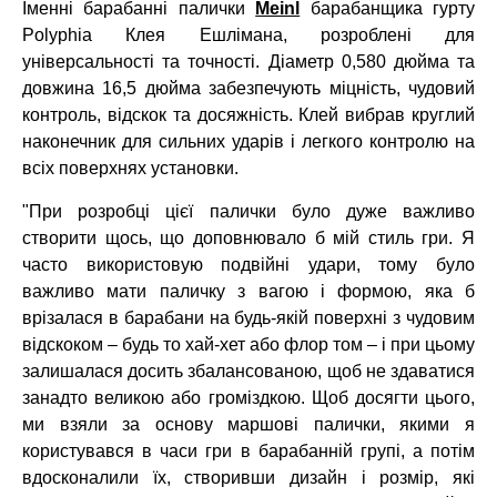
Іменні барабанні палички
Meinl
барабанщика гурту
Polyphia Клея Ешлімана, розроблені для
універсальності та точності. Діаметр 0,580 дюйма та
довжина 16,5 дюйма забезпечують міцність, чудовий
контроль, відскок та досяжність. Клей вибрав круглий
наконечник для сильних ударів і легкого контролю на
всіх поверхнях установки.
"При розробці цієї палички було дуже важливо
створити щось, що доповнювало б мій стиль гри. Я
часто використовую подвійні удари, тому було
важливо мати паличку з вагою і формою, яка б
врізалася в барабани на будь-якій поверхні з чудовим
відскоком – будь то хай-хет або флор том – і при цьому
залишалася досить збалансованою, щоб не здаватися
занадто великою або громіздкою. Щоб досягти цього,
ми взяли за основу маршові палички, якими я
користувався в часи гри в барабанній групі, а потім
вдосконалили їх, створивши дизайн і розмір, які