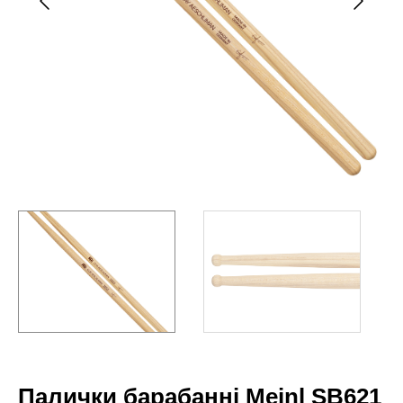
Палички барабанні Meinl SB621