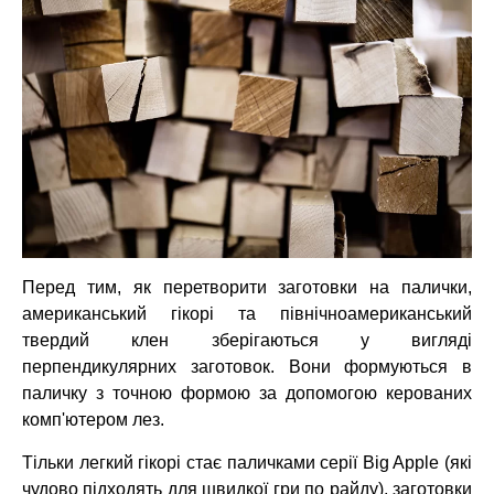
Перед тим, як перетворити заготовки на палички,
американський гікорі та північноамериканський
твердий клен зберігаються у вигляді
перпендикулярних заготовок. Вони формуються в
паличку з точною формою за допомогою керованих
комп'ютером лез.
Тільки легкий гікорі стає паличками серії Big Apple (які
чудово підходять для швидкої гри по райду), заготовки