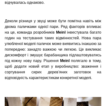
відчувалась однаково.
Деколи різниця у звуці може бути помітна навіть між
двома паличками однієї пари. Ряд факторів впливає
на це, команда розробників
Meinl
інвестувала багато
годин на тестування таких відмінностей. Нова пара
улюбленої моделі паличок може виявитись інакшою за
попередню: занадто важкою чи легкою. Це викликає
дискомфорт і змушує барабанщика підлаштовуватись
під кожну нову пару. Рішення
Meinl
полягало в тому,
щоб додати новий етап у виробництво: зваження і
сортування сирих дерев'яних заготовок на
відповідність характеристикам конкретної моделі.