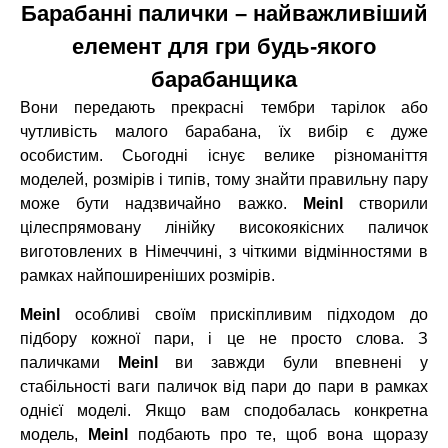
Барабанні палички – найважливіший
елемент для гри будь-якого
барабанщика
Вони передають прекрасні тембри тарілок або
чутливість малого барабана, їх вибір є дуже
особистим. Сьогодні існує велике різноманіття
моделей, розмірів і типів, тому знайти правильну пару
може бути надзвичайно важко.
Meinl
створили
цілеспрямовану лінійку високоякісних паличок
виготовлених в Німеччині, з чіткими відмінностями в
рамках найпоширеніших розмірів.
Meinl
особливі своїм прискіпливим підходом до
підбору кожної пари, і це не просто слова. З
паличками
Meinl
ви завжди були впевнені у
стабільності ваги паличок від пари до пари в рамках
однієї моделі. Якщо вам сподобалась конкретна
модель,
Meinl
подбають про те, щоб вона щоразу