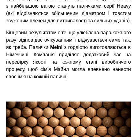
з найбільшою вагою стануть паличками серії Heavy
(які відрізняються збільшеним діаметром і товстим
звуженим плечем для витривалості та сильних ударів).
Кінцевим результатом є те. що улюблена пара кожного
разу відповідає очікуванням і відчувається саме так,
як треба. Палички
Meinl
з гордістю виготовляються в
Німеччині. Компанія приділяє додатковий час на
перевірку якості на кожному етапі виробничого
процесу, щоб сім'я Майнл могла впевнено нанести
своє ім'я на кожній паличці.