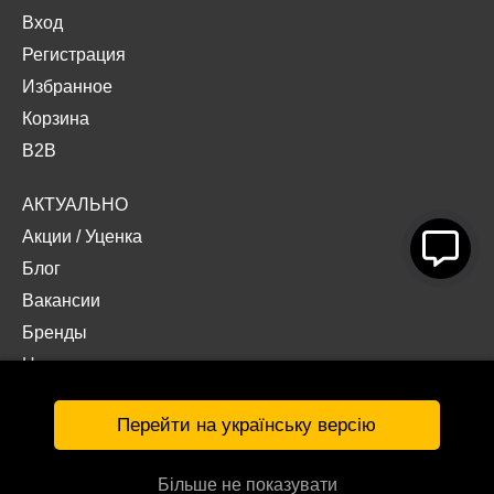
Вход
Регистрация
Избранное
Корзина
B2B
АКТУАЛЬНО
Акции
/
Уценка
Блог
Вакансии
Бренды
Наши проекты
Документы
Перейти на українську версію
Більше не показувати
© Интернет-магазин «Acropolis» 2026