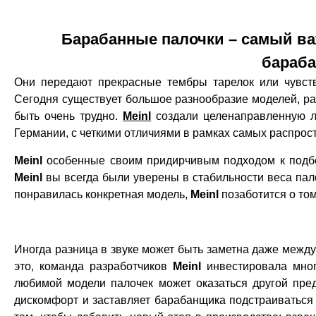
Барабанные палочки – самый в
бараб
Они передают прекрасные тембры тарелок или чувств
Сегодня существует большое разнообразие моделей, ра
быть очень трудно.
Meinl
создали целенаправленную л
Германии, с четкими отличиями в рамках самых распрос
Meinl
особенные своим придирчивым подходом к подбор
Meinl
вы всегда были уверены в стабильности веса пало
понравилась конкретная модель,
Meinl
позаботится о том
Иногда разница в звуке может быть заметна даже между
это, команда разработчиков
Meinl
инвестировала мног
любимой модели палочек может оказаться другой пре
дискомфорт и заставляет барабанщика подстраиваться