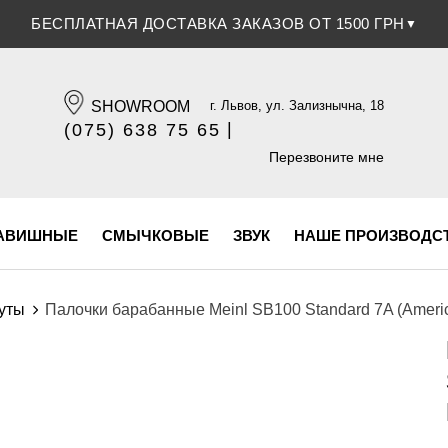
СКИДКА 5% ПРИ ОПЛАТЕ БАНКОВСКОЙ КАРТОЧКОЙ
▼
SHOWROOM
г. Львов, ул. Зализнычна, 18
|
(075) 638 75 65
(096) 609 84 32
Перезвоните мне
АВИШНЫЕ
СМЫЧКОВЫЕ
ЗВУК
НАШЕ ПРОИЗВОДС
руты
Палочки барабанные Meinl SB100 Standard 7A (Americ