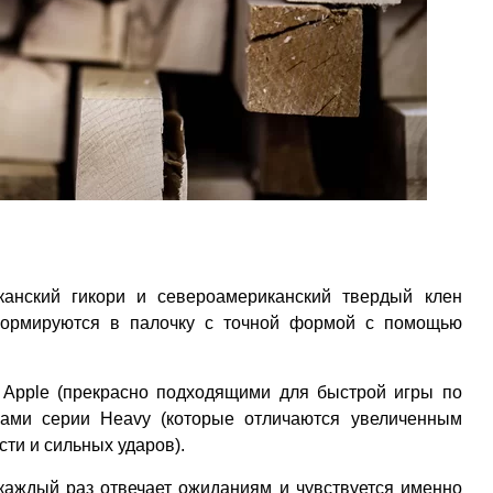
канский гикори и североамериканский твердый клен
 формируются в палочку с точной формой с помощью
g Apple (прекрасно подходящими для быстрой игры по
чками серии Heavy (которые отличаются увеличенным
ти и сильных ударов).
каждый раз отвечает ожиданиям и чувствуется именно