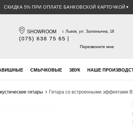
СКИДКА 5% ПРИ ОПЛАТЕ БАНКОВСКОЙ КАРТОЧКОЙ
▼
SHOWROOM
г. Львов, ул. Зализнычна, 18
|
(075) 638 75 65
(096) 609 84 32
Перезвоните мне
АВИШНЫЕ
СМЫЧКОВЫЕ
ЗВУК
НАШЕ ПРОИЗВОДС
кустические гитары
Гитара со встроенными эффектами Blu