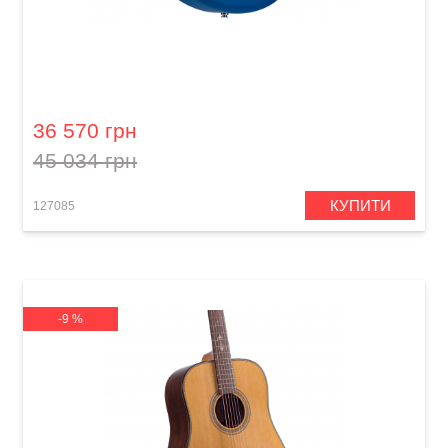
Гітара з вбудованими ефектами Lava Me 2
Freeboost Blue
36 570 грн
45 034 грн
КУПИТИ
127085
-9 %