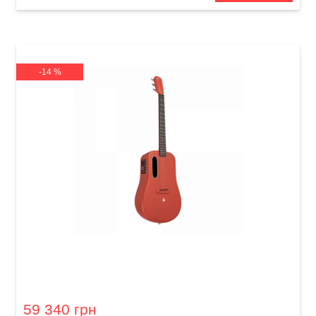
-14 %
Гітара з вбудованими ефектами Lava Me 3
(36") Red
59 340 грн