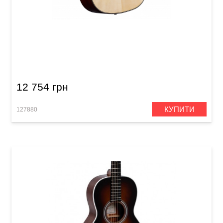
Акустична гітара Prima MAG212cQ
12 754 грн
КУПИТИ
127880