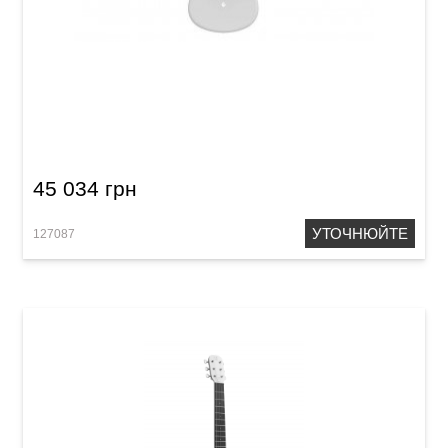
Гітара з вбудованими ефектами Lava Me 2
Freeboost Pink
45 034 грн
УТОЧНЮЙТЕ
127087