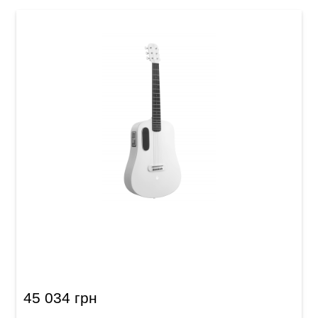
Гітара з вбудованими ефектами Blue Lava
(36") Aqua Green
45 034 грн