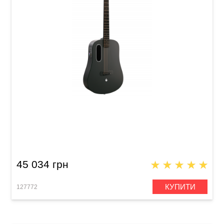
Гітара з вбудованими ефектами Blue Lava
(36") Midnight Black
45 034 грн
КУПИТИ
127772