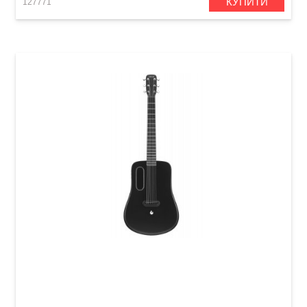
КУПИТИ
127771
Гітара з вбудованими ефектами Lava Me 2
Freeboost Black