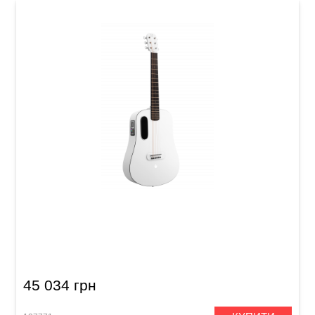
Гітара з вбудованими ефектами Blue Lava
(36") Sail White
45 034 грн