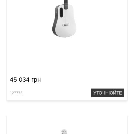
Гітара з вбудованими ефектами Blue Lava
(36") Ice Blue
45 034 грн
УТОЧНЮЙТЕ
127773