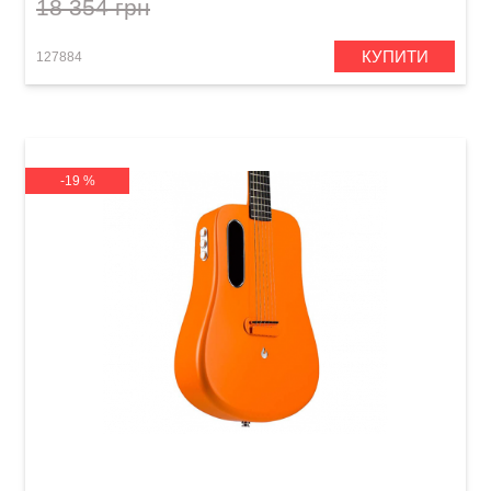
18 354 грн
КУПИТИ
127884
-19 %
Гітара з вбудованими ефектами Lava Me 2