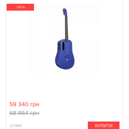
-14 %
Гітара з вбудованими ефектами Lava Me 3
(36") Blue
59 340 грн
68 954 грн
КУПИТИ
127949