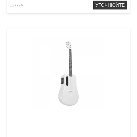
УТОЧНЮЙТЕ
127774
Гітара з вбудованими ефектами Lava Me 3
(36") White