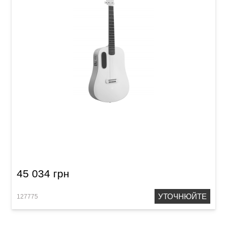
Гітара з вбудованими ефектами Blue Lava
(36") Coral Pink
45 034 грн
УТОЧНЮЙТЕ
127775