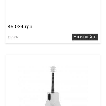
Гітара з вбудованими ефектами Lava Me 2
Freeboost White
45 034 грн
УТОЧНЮЙТЕ
127086