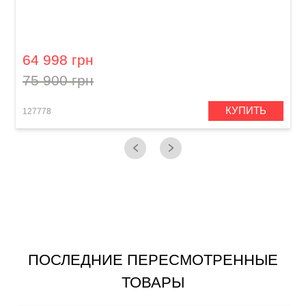
Гитара со встроенными эффектами Lava Me
3 (38") Blue
64 998 грн
75 900 грн
КУПИТЬ
127778
1
ПОСЛЕДНИЕ ПЕРЕСМОТРЕННЫЕ
ТОВАРЫ