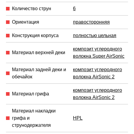
Количество струн
6
Ориентация
правосторонняя
Конструкция корпуса
полностью цельная
композит углеродного
Материал верхней деки
волокна Super AirSonic
Материал задней деки и
композит углеродного
обечайок
волокна AirSonic 2
композит углеродного
Материал грифа
волокна AirSonic 2
Материал накладки
грифа и
HPL
струнодержателя