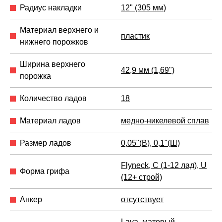
Радиус накладки
12" (305 мм)
Материал верхнего и
пластик
нижнего порожков
Ширина верхнего
42,9 мм (1,69")
порожка
Количество ладов
18
Материал ладов
медно-никелевой сплав
Размер ладов
0,05"(В), 0,1"(Ш)
Flyneck, C (1-12 лад), U
Форма грифа
(12+ строй)
Анкер
отсутствует
Lava, матовый