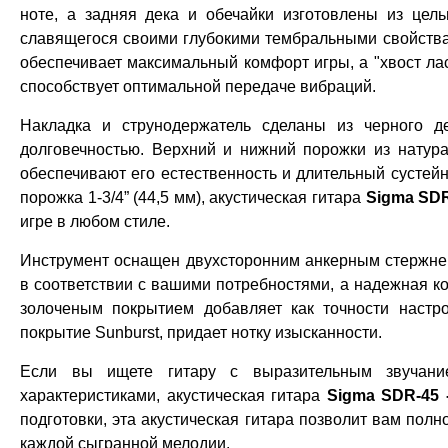
ноте, а задняя дека и обечайки изготовлены из цельн
славящегося своими глубокими тембральными свойствами
обеспечивает максимальный комфорт игры, а "хвост ласто
способствует оптимальной передаче вибраций.
Накладка и струнодержатель сделаны из черного д
долговечностью. Верхний и нижний порожки из натура
обеспечивают его естественность и длительный сустейн
порожка 1-3/4” (44,5 мм), акустическая гитара
Sigma SD
игре в любом стиле.
Инструмент оснащен двухсторонним анкерным стержнем 
в соответствии с вашими потребностями, а надежная ко
золоченым покрытием добавляет как точности настро
покрытие Sunburst, придает нотку изысканности.
Если вы ищете гитару с выразительным звучание
характеристиками, акустическая гитара
Sigma SDR-45
подготовки, эта акустическая гитара позволит вам полн
каждой сыгранной мелодии.