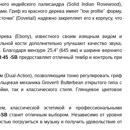
ого индийского палисандра (Solid Indian Rosewood),
. Гриф из красного дерева имеет "low profile" форму,
чки" (Dovetail) надежно закрепляет его к корпусу, что
ерева (Ebony), известного своим изящным видом и
льной кости дополнительно улучшают качество звука,
. Благодаря мензуре 25.4” (645 мм) и ширине верхнего
R-45
-SB
предоставляет отличный тембр и контроль при
(Dual-Action), позволяющим тонко регулировать гриф
льцевая механика Grover® Butterbean открытого типа с
йки, так и классического стиля. Глянцевое цветовое
м, классической эстетикой и профессиональными
-SB
станет отличным выбором. Независимо от уровня
остью погрузиться в музыку и получить удовольствие от