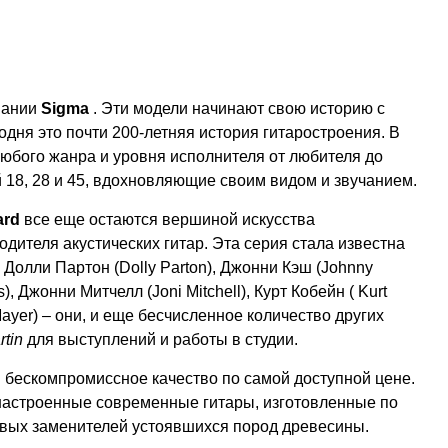
пании
Sigma
. Эти модели начинают свою историю с
годня это почти 200-летняя история гитаростроения. В
юбого жанра и уровня исполнителя от любителя до
й 18, 28 и 45, вдохновляющие своим видом и звучанием.
ard
все еще остаются вершиной искусства
дителя акустических гитар. Эта серия стала известна
 Долли Партон (Dolly Parton), Джонни Кэш (Johnny
), Джонни Митчелл (Joni Mitchell), Курт Кобейн ( Kurt
Mayer) – они, и еще бесчисленное количество других
rtin
для выступлений и работы в студии.
и бескомпромиссное качество по самой доступной цене.
настроенные современные гитары, изготовленные по
вых заменителей устоявшихся пород древесины.