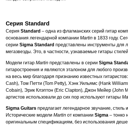
Серия Standard
Серия
Standard
– одна из флагманских серий гитар ком
основания легендарной компании
Martin
в 1833 году. Се
серии
Sigma Standard
представлены инструменты для л
мегазвезды. Это, в частности, узнаваемые гитары стиле
Модели гитар
Martin
представлены в серии
Sigma Stand
гитаростроения и являются эталоном для любого произво
на весь мир благодаря признанию известных гитаристов:
Cash), Том Петти (Tom Petty), Хэнк Уильямс (Hank Williams
Cobain), Эрик Клэптон (Eric Clapton), Джон Мейер (John 
артистов использовали до сих пор используют гитары
Ma
Sigma Guitars
предлагает легендарное звучание, стиль 
Исторические модели
Martin
от компании
Sigma
– тонко 
оригинальным спецификациям, без использования деше