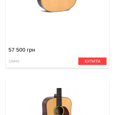
Акустична гітара Sigma SOMR-28 (з м'яким
кейсом)
57 500 грн
КУПИТИ
126643