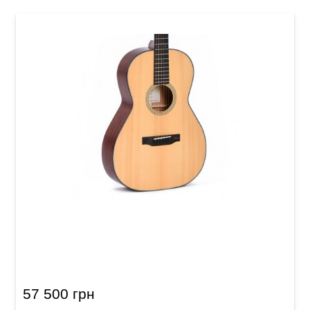
Акустична гітара Sigma S000M-18S (з м'яким
кейсом)
57 500 грн