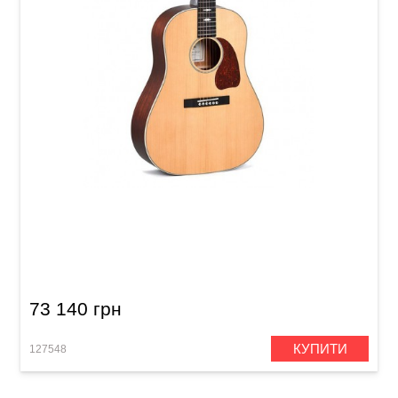
Акустична гітара Sigma SJM-SG45-AN (з
м'яким кейсом)
73 140 грн
КУПИТИ
127548