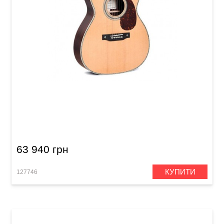
Акустична гітара Sigma S000R-41SP (з м'яким
кейсом)
63 940 грн
КУПИТИ
127746