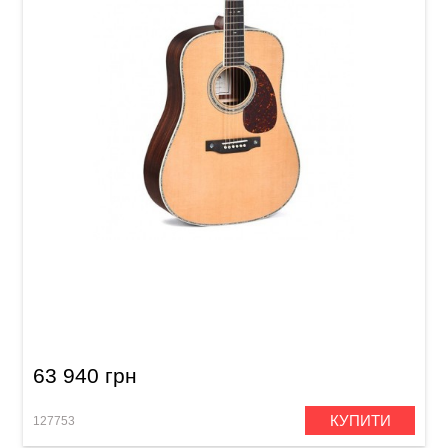
Акустична гітара Sigma SDR-41SP (з м'яким
кейсом)
63 940 грн
КУПИТИ
127753