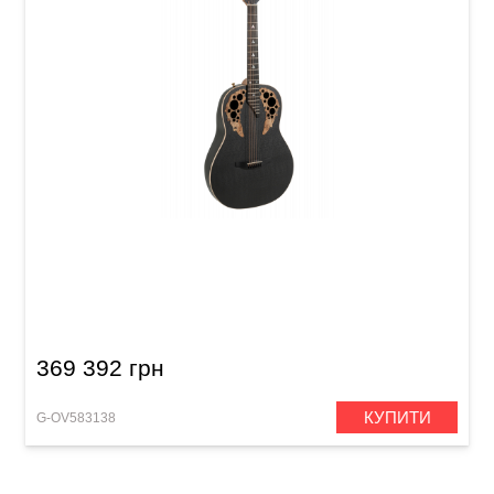
Електроакустична гітара Adamas U581T Mid
Non-Cutaway Black Satin Copper Metal Flake
369 392 грн
КУПИТИ
G-OV583138