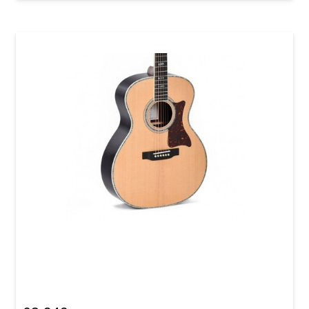
Акустична гітара Sigma SGR-41 (з м'яким
кейсом)