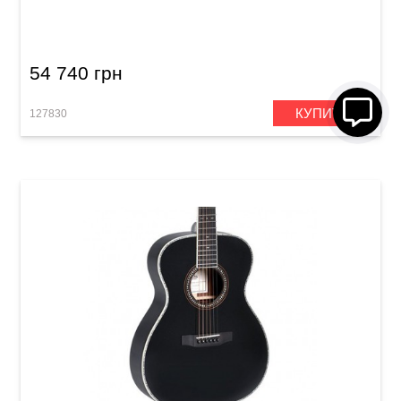
м'яким кейсом)
54 740 грн
КУПИТИ
127830