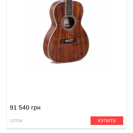
Акустична гітара Sigma 000K2-42S (з м'яким
кейсом)
91 540 грн
КУПИТИ
127536