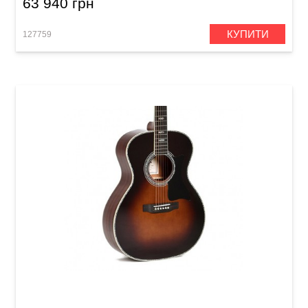
63 940 грн
КУПИТИ
127759
Акустична гітара Sigma SGM-41-SB Limited (з