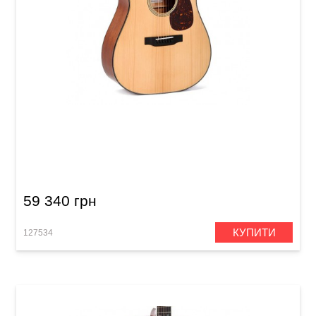
Акустична гітара Sigma SDM-18S (з м'яким
кейсом)
59 340 грн
КУПИТИ
127534