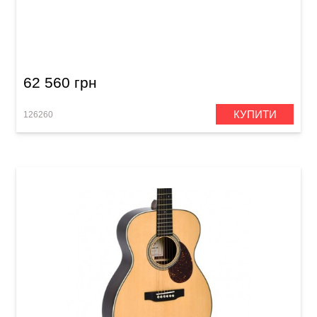
Акустична гітара Sigma SDM-SG5 (з м'яким
кейсом)
62 560 грн
КУПИТИ
126260