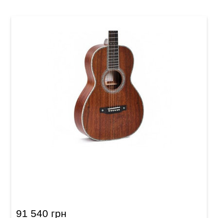
Акустична гітара Sigma 00K2-42S (з м'яким
кейсом)
91 540 грн