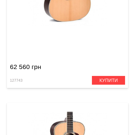
Акустична гітара Sigma SDR-35 (з м'яким
кейсом)
62 560 грн
КУПИТИ
127743