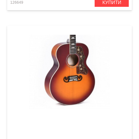
КУПИТИ
126649
Акустична гітара Sigma SGJA-SG200 (з
м'яким кейсом)