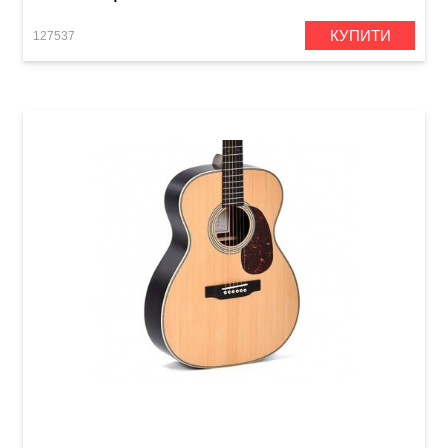
КУПИТИ
127537
Акустична гітара Sigma S000R-28V (з м'яким