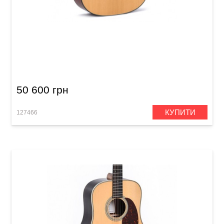
Акустична гітара Sigma S000M-18 (з м'яким
кейсом)
50 600 грн
КУПИТИ
127466