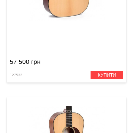
Акустична гітара Sigma SDJM-18 (з м'яким
кейсом)
57 500 грн
КУПИТИ
127533