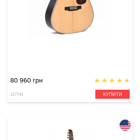
Акустична гітара Sigma SDR-28M (з м'яким
кейсом)
80 960 грн
КУПИТИ
127741