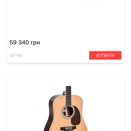
Акустична гітара Sigma SDR-28S (з м'яким
кейсом)
59 340 грн
КУПИТИ
127742