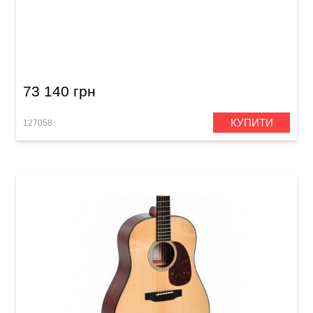
Акустична гітара Sigma SOMR-45 (з м'яким
кейсом)
73 140 грн
КУПИТИ
127058