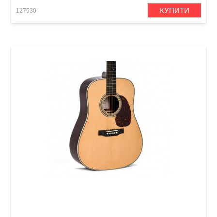
КУПИТИ
127530
Акустична гітара Sigma SDR-28 (з м'яким
кейсом)