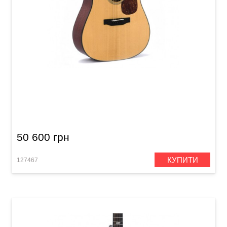
Акустична гітара Sigma SDM-18 (з м'яким
кейсом)
50 600 грн
КУПИТИ
127467