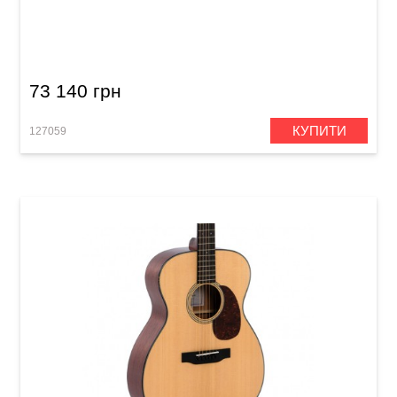
Акустична гітара Sigma SDR-45 (з м'яким
кейсом)
73 140 грн
КУПИТИ
127059