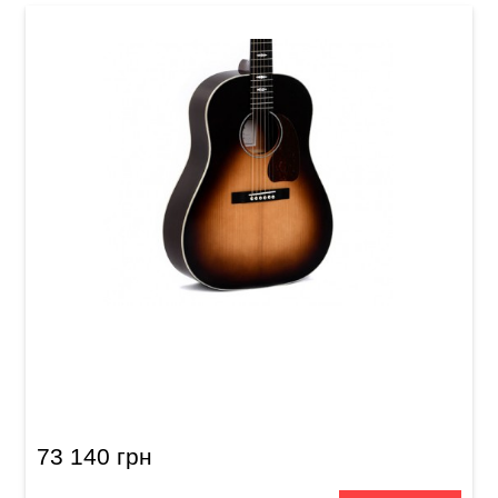
Акустична гітара Sigma SJM-SG45 (з м'яким
кейсом)
73 140 грн