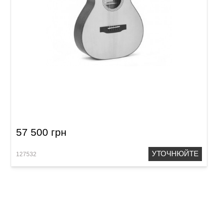
Акустична гітара Sigma S00M-18S (з м'яким
кейсом)
57 500 грн
УТОЧНЮЙТЕ
127532