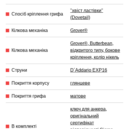
"хвіст ластівки"
Спосіб кріплення грифа
(Dovetail)
Кілкова механіка
Grover®
Grover®, Butterbean,
Кілкова механіка
відкритого типу, бокове
кріплення, колір нікель
Струни
D´Addario EXP16
Покриття корпусу
глянцеве
Покриття грифа
матове
ключ для анкера
,
оригінальний
сертифікат
В комплекті