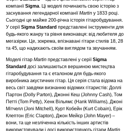
компанії
Sigma
. Ці моделі починають свою історію з
заснування легендарної компанії
Martin
у 1833 році.
Сьогодні це майже 200-річна історія гітаробудування.
У серії
Sigma Standard
представлені інструменти для
будь-якого жанру та рівня виконавця: від любителя до
мегазірки. Це, зокрема, впізнавані гітари стилів 18, 28
та 45, що надихають своїм виглядом та звучанням.
Моделі гітар
Martin
представлені у серії
Sigma
Standard
досі залишаються вершиною мистецтва
гітаробудування та є еталоном для будь-якого
виробника акустичних гітар. Ця серія стала відома на
весь світ завдяки визнанню відомих гітаристів: Доллі
Партон (Dolly Parton), Джонні Кеш (Johnny Cash), Том
Петті (Tom Petty), Хенк Вільямс (Hank Williams), Джоні
Мітчелл (Joni Mitchell), Курт Кобейн (Kurt Cobain), Ерік
Клептон (Eric Clapton), Джон Мейєр (John Mayer) –
вони, та ще незліченна кількість інших артистів
використовували і досі використовують гітари
Martin