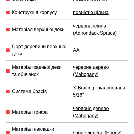
Конструкція корпусу
повністю цільна
червона ялина
Матеріал верхньої деки
(Adirondack Spruce)
Сорт деревини верхньої
AA
деки
Матеріал задньої деки
червоне дерево
та обичайок
(Mahogany)
X-Bracing, скалопована,
Система брасів
5/16"
червоне дерево
Матеріал грифа
(Mahogany)
Матеріал накладки
чорне дерево (Ebony)