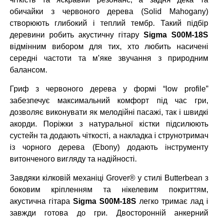
обичайки з червоного дерева (Solid Mahogany)
створюють глибокий і теплий тембр. Такий підбір
деревини робить акустичну гітару
Sigma
S00M-18S
відмінним вибором для тих, хто любить насичені
середні частоти та м’яке звучання з природним
балансом.
Гриф з червоного дерева у формі “low profile”
забезпечує максимальний комфорт під час гри,
дозволяє виконувати як мелодійні пасажі, так і швидкі
акорди. Поріжки з натуральної кістки підсилюють
сустейн та додають чіткості, а накладка і струнотримач
із чорного дерева (Ebony) додають інструменту
витонченого вигляду та надійності.
Завдяки кілковій механіці Grover® у стилі Butterbean з
боковим кріпленням та нікелевим покриттям,
акустична гітара
Sigma S00M-18S
легко тримає лад і
завжди готова до гри. Двосторонній анкерний