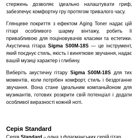
стержень дозволяє ідеально налаштувати гриф,
забезпечує комфортну гру протягом тривалого часу.
Глянцеве покриття з ефектом Aging Toner надає цій
гітарі особливого шарму вінтажу, робить її
привабливою для поціновувачів класики та естетики.
Акустична гітара
Sigma S00M-18S
— це інструмент,
який поєднує стиль, якість і виняткове звучання, надає
вашій музиці характер і глибину.
Виберіть акустичну гітару
Sigma S00M-18S
для тих
моментів, коли потрібен комфорт, стиль і бездоганне
звучання. Вона стане ідеальним компаньйоном для
музикантів, готових розкрити свій потенціал і додати
особливої виразності кожній ноті.
Серія Standard
Серія
Standard
– одна з флагманських серій гітар