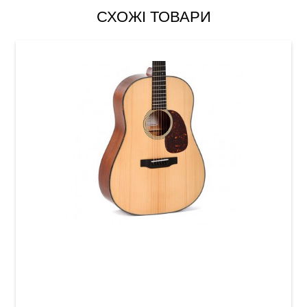
СХОЖІ ТОВАРИ
Акустична гітара Sigma SDM-18S (з м'яким
кейсом)