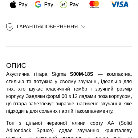
ГАРАНТІЯ/ПОВЕРНЕННЯ
ОПИС
Акустична гітара Sigma
S00M-18S
— компактна,
стильна та потужна у своєму звучанні, ідеальна для
тих, хто шукає класичний тембр і зручний розмір
корпусу. Завдяки формі 00 з 12 ладами поза корпусом,
ця гітара забезпечує виразне, насичене звучання, яке
підходить для сольних партій і акомпанементу.
Топ з цільної червоної ялини сорту АА (Solid
Adirondack Spruce) додає звучанню кришталеву
чіткість та яскравий резонанс, а задня дека та