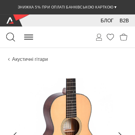
ЗНИЖКА 5% ПРИ ОПЛАТІ БАНКІВСЬКОЮ КАРТКОЮ
▼
БЛОГ
B2B
Гітари
Акустичні інструменти
Інструменти
Акустичні гітари