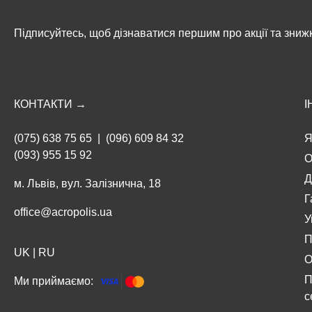
Підписуйтесь, щоб дізнаватися першим про акції та зниж
КОНТАКТИ →
І
(075) 638 75 65
|
(096) 609 84 32
Я
(093) 955 15 92
О
Д
м. Львів, вул. Залізнична, 18
Г
office@acropolis.ua
У
П
UK
|
RU
О
П
Ми приймаємо:
с