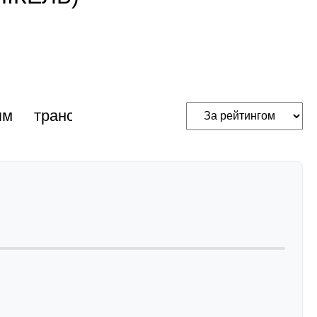
ям
трансакустичні