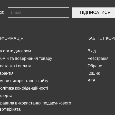
ки:
ПІДПИСАТИСЯ
НФОРМАЦІЯ
КАБІНЕТ КО
к стати дилером
Вхід
бмін та повернення товару
Реєстрація
оставка і оплата
Обране
арантія
Кошик
мови використання сайту
B2B
олітика конфіденційності
ферта
равила використання подарункового
ертифіката