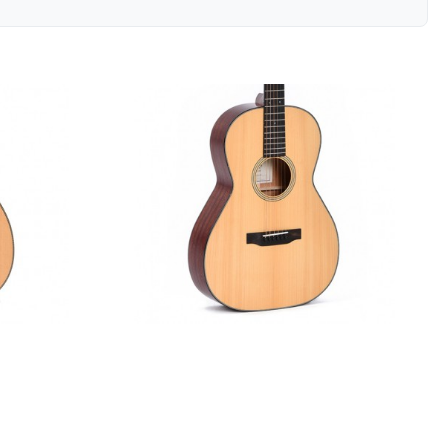
00T-28S (з
Акустична гітара Sigma S000M-18S
(з м'яким кейсом)