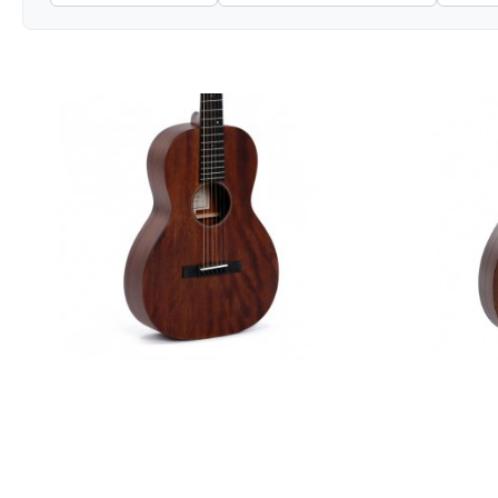
Акустична гітара Sigma 00M-15S
Акустична 