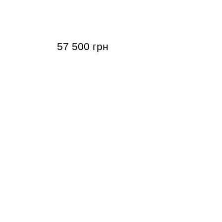
DR-28S (з
Акустична гітара Sigma S00M-18S (з
м'яким кейсом)
57 500 грн