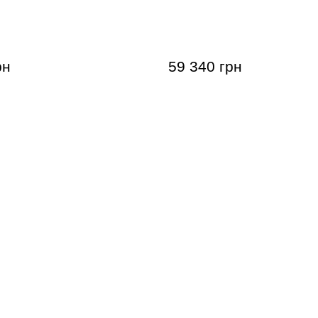
гітара Sigma SDM-18S (з
Акустична гітара Sigma S
йсом)
м'яким кейсом)
рн
59 340 грн