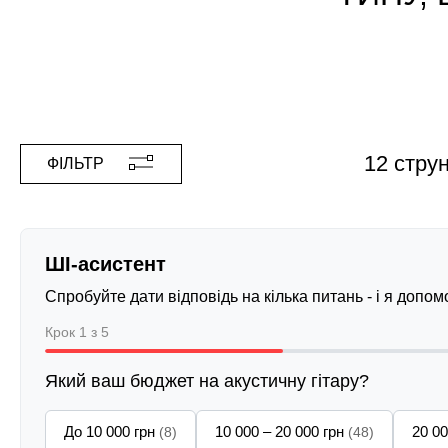
12 стру
ФІЛЬТР
ШІ-асистент
Спробуйте дати відповідь на кілька питань - і я допо
Крок 1 з 5
Який ваш бюджет на акустичну гітару?
До 10 000 грн
10 000 – 20 000 грн
20 00
(8)
(48)