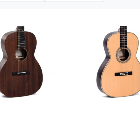
гітара Sigma 000M-15S
Акустична гітара Sigma 0
м'яким кейсом)