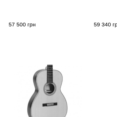
Акустична гітара Sigma SDJM-18 (з
Акустична 
м'яким кейсом)
м'яким ке
57 500 грн
59 340 г