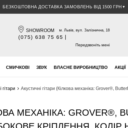
БЕЗКОШТОВНА ДОСТАВКА ЗАМОВЛЕНЬ ВІД 1500 ГРН
ЗНИЖКА 5% ПРИ ОПЛАТІ БАНКІВСЬКОЮ КАРТКОЮ
▼
▼
SHOWROOM
м. Львів, вул. Залізнична, 18
|
(075) 638 75 65
(096) 609 84 32
Передзвоніть мені
СМИЧКОВІ
ЗВУК
ВЛАСНЕ ВИРОБНИЦТВО
АКЦІЇ
і гітари
Акустичні гітари (Кілкова механіка: Grover®, Butter
КОВА МЕХАНІКА: GROVER®, 
БОКОВЕ КРІПЛЕННЯ, КОЛІР 