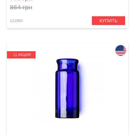
864 грн
КУПИТЬ
121960
-11 АКЦИЯ