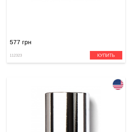
Слайд Dunlop 223 Brass Medium Knuckle
(19x28x59 mm)
577 грн
КУПИТЬ
112323