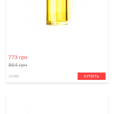
Слайд для гитары Dunlop 277-Yellow Blues
Bottle Medium Regular Wall
773 грн
864 грн
КУПИТЬ
121955