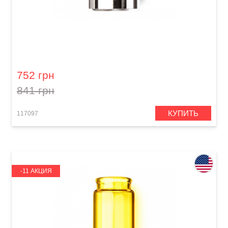
Слайд гитарный Dunlop 228
752 грн
841 грн
КУПИТЬ
117097
-11 АКЦИЯ