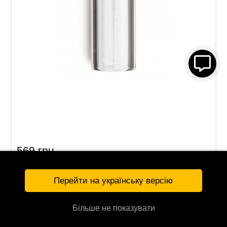
Слайд Dunlop 213 Tempered Glass Large (23 x
32 x 69 мм) Heavy Wall
569 грн
КУПИТЬ
112319
Перейти на українську версію
Більше не показувати