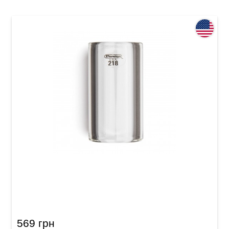
Слайд Dunlop 218 Tempered Glass Medium
Short (20 x 29 x 51 мм) Heavy Wall
569 грн