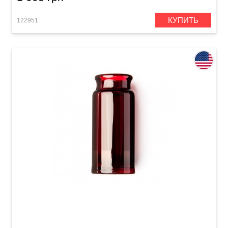
КУПИТЬ
122951
Слайд для гитары Dunlop 277-Red Blues
Bottle Medium Regular Wall