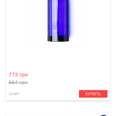
Слайд для гитары Dunlop 278-Blue Blues
Bottle Large Regular Wall
773 грн
864 грн
КУПИТЬ
121957