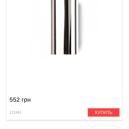
Слайд для гитары Dunlop 318 Chromed Steel
Large Short Medium Wall
552 грн
КУПИТЬ
121961