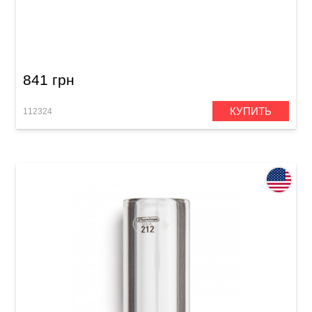
Слайд Dunlop 227 Concave Brass Slide
Medium
841 грн
КУПИТЬ
112324