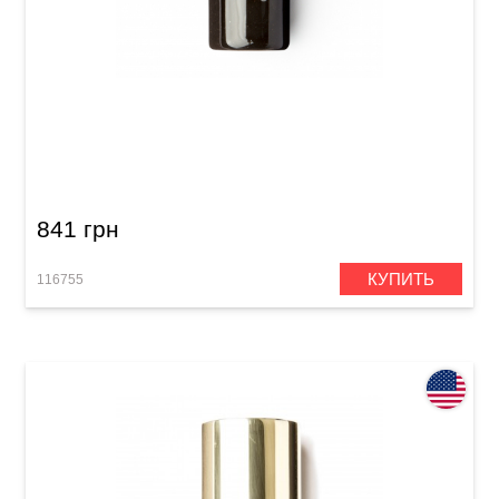
Гитарный слайд Dunlop 263 Mudslide
Porcelain
841 грн
КУПИТЬ
116755