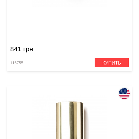
Гитарный слайд Dunlop 263 Mudslide
Porcelain
841 грн
КУПИТЬ
116755