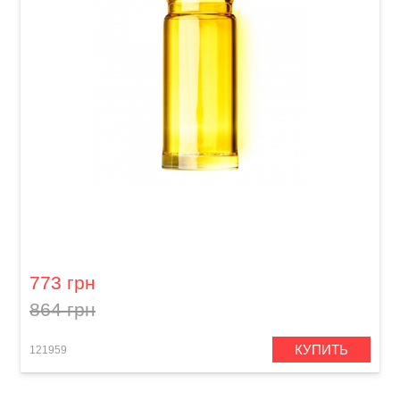
Слайд для гитары Dunlop 278-Yellow Blues
Bottle Large Regular Wall
773 грн
864 грн
КУПИТЬ
121959