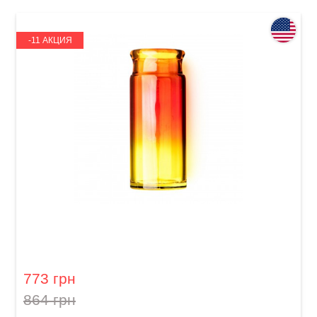
-11 АКЦИЯ
Слайд для гитары Dunlop 278-Sunburst Blues
Bottle Large Regular Wall
773 грн
864 грн