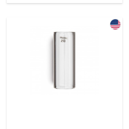
Слайд Dunlop 210 Tempered Glass Medium (20
x 25 x 60 мм) Medium Wall