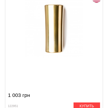
Слайд для гитары Dunlop 284 Eric Sardinas
Preachin' Pipe Medium (19.5-25.5 x 17.5-21.5 x
56 mm)
1 003 грн
КУПИТЬ
122951