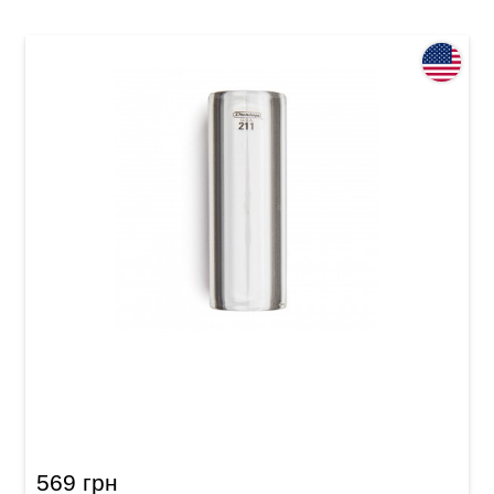
Слайд Dunlop 211 Tempered Glass Small (17 x
25 x 69 mm) Heavy Wall
569 грн