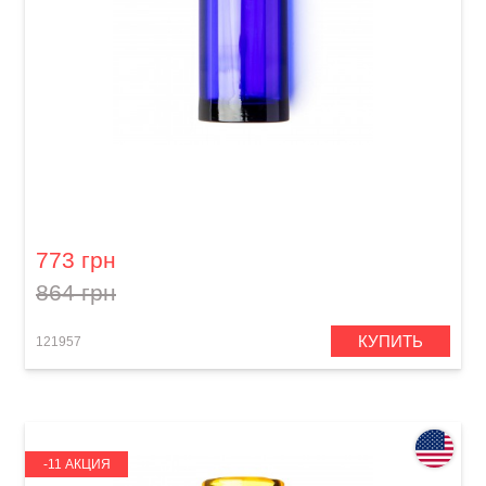
Слайд для гитары Dunlop 278-Blue Blues
Bottle Large Regular Wall
773 грн
864 грн
КУПИТЬ
121957
-11 АКЦИЯ