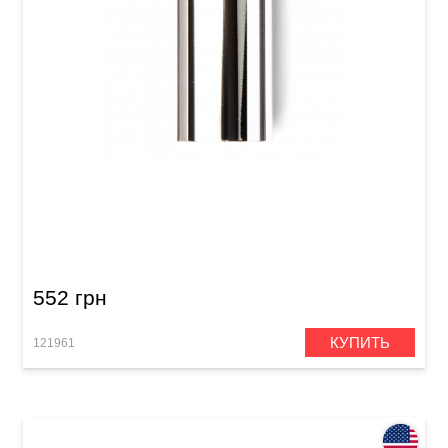
Слайд для гитары Dunlop 318 Chromed Steel
Large Short Medium Wall
552 грн
КУПИТЬ
121961