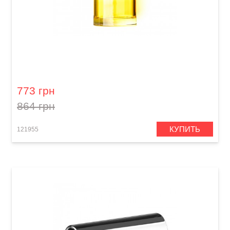
Слайд для гитары Dunlop 277-Yellow Blues
Bottle Medium Regular Wall
773 грн
864 грн
КУПИТЬ
121955