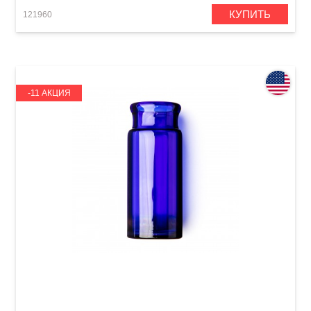
КУПИТЬ
121960
-11 АКЦИЯ
Слайд для гитары Dunlop 277-Blue Blues
Bottle Medium Regular Wall