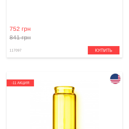
Слайд гитарный Dunlop 228
752 грн
841 грн
КУПИТЬ
117097
-11 АКЦИЯ