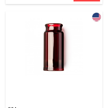
Слайд для гитары Dunlop 277-Red Blues
Bottle Medium Regular Wall