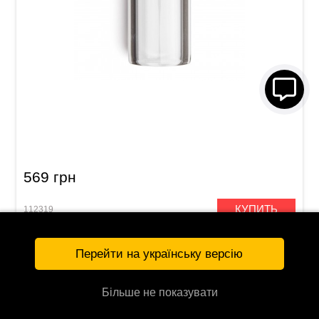
Слайд Dunlop 213 Tempered Glass Large (23 x
32 x 69 мм) Heavy Wall
569 грн
КУПИТЬ
112319
Перейти на українську версію
Більше не показувати