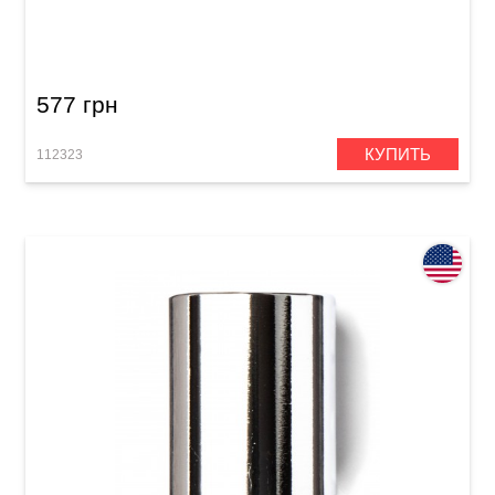
Слайд Dunlop 223 Brass Medium Knuckle
(19x28x59 mm)
577 грн
КУПИТЬ
112323