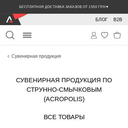
БЕСПЛАТНАЯ ДОСТАВКА ЗАКАЗОВ ОТ 1500 ГРН
▼
БЛОГ
B2B
Струно-смычковые
Аксессуары
Сувенирная продукция
СУВЕНИРНАЯ ПРОДУКЦИЯ ПО
СТРУННО-СМЫЧКОВЫМ
(ACROPOLIS)
ВСЕ ТОВАРЫ