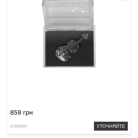
Булавка в форме скрипки GEWA
859 грн
УТОЧНЯЙТЕ
G-980050