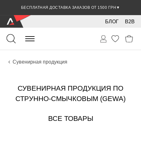
СКИДКА 5% ПРИ ОПЛАТЕ БАНКОВСКОЙ КАРТОЧКОЙ
БЕСПЛАТНАЯ ДОСТАВКА ЗАКАЗОВ ОТ 1500 ГРН
▼
▼
БЛОГ
B2B
Струно-смычковые
Аксессуары
Сувенирная продукция
СУВЕНИРНАЯ ПРОДУКЦИЯ ПО
СТРУННО-СМЫЧКОВЫМ (GEWA)
ВСЕ ТОВАРЫ