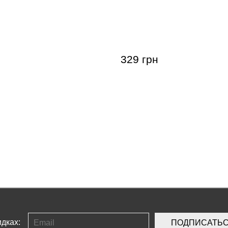
для пальцев музыканта
Демпфер для гитары Gui
-01 Finger Hand
Fretwrap SM
 Set
329 грн
дках:
ПОДПИСАТЬ