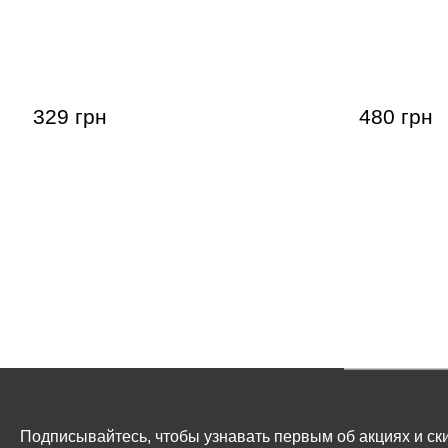
Демпфер для гитары Guitto GGF-02
Тренажер 
Fretwrap MD
Guitto GFE
Excerciser
329 грн
480 грн
Подписывайтесь, чтобы узнавать первым об акциях и ски