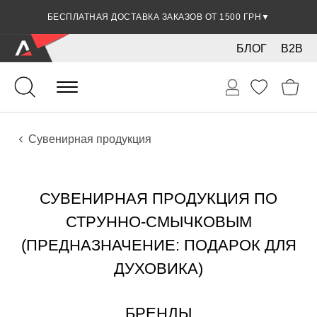
СКИДКА 5% ПРИ ОПЛАТЕ БАНКОВСКОЙ КАРТОЧКОЙ
БЕСПЛАТНАЯ ДОСТАВКА ЗАКАЗОВ ОТ 1500 ГРН
▼
▼
БЛОГ
B2B
Струно-смычковые
Аксессуары
Сувенирная продукция
СУВЕНИРНАЯ ПРОДУКЦИЯ ПО
СТРУННО-СМЫЧКОВЫМ
(ПРЕДНАЗНАЧЕНИЕ: ПОДАРОК ДЛЯ
ДУХОВИКА)
БРЕНДЫ