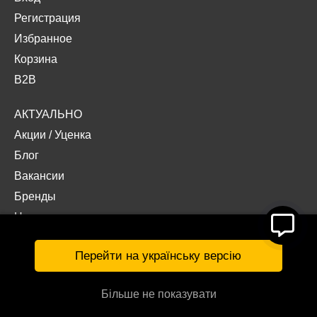
Регистрация
Избранное
Корзина
B2B
АКТУАЛЬНО
Акции
/
Уценка
Блог
Вакансии
Бренды
Наши проекты
Документы
Перейти на українську версію
Більше не показувати
© Интернет-магазин «Acropolis» 2026