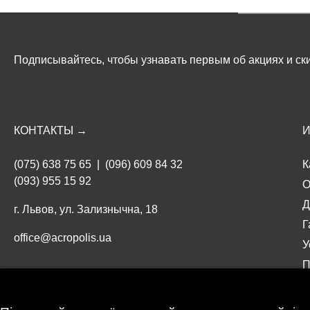
Подписывайтесь, чтобы узнавать первым об акциях и ски
КОНТАКТЫ →
(075) 638 75 65
|
(096) 609 84 32
К
(093) 955 15 92
О
Д
г. Львов, ул. Зализнычна, 18
Г
office@acropolis.ua
У
П
UK
|
RU
О
П
Мы принимаем: