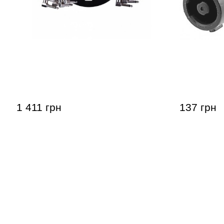
Патч-кабели Joyo CM-05 (jack 6.35
Штекер GE
(угловой) – jack 6.35 (угловой) / 0,36
м, 6 шт)
1 411 грн
137 грн