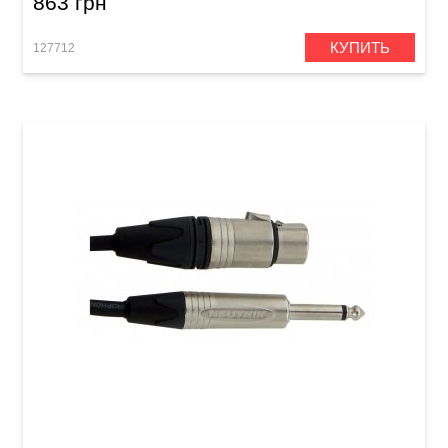
863 грн
КУПИТЬ
127712
Микрофонный кабель GEWA Peak Line