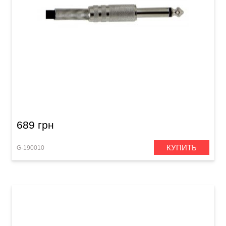
Инструментальный кабель GEWA Basic Line
Mono Jack 6,3 мм/Mono Jack 6,3 мм (9 м)
689 грн
КУПИТЬ
G-190010