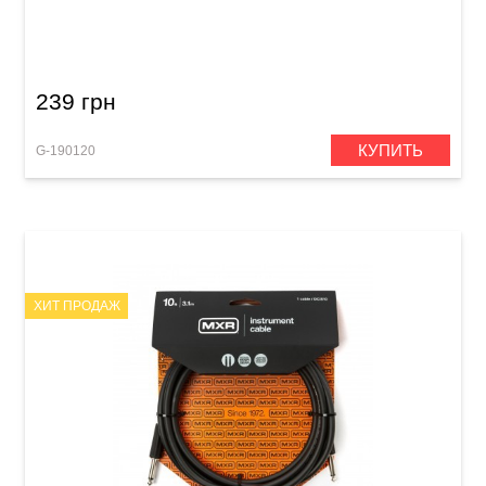
Инсертный кабель GEWA Basic Line Stereo
Jack 3,5 мм/2x Mono Jack 6,3 мм (1,5 м)
239 грн
КУПИТЬ
G-190120
ХИТ ПРОДАЖ