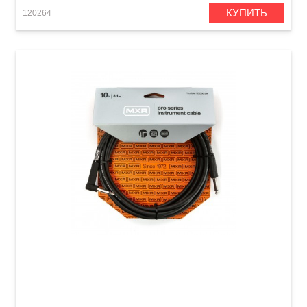
КУПИТЬ
120264
Кабель инструментальный MXR Pro DCIX10R
(Jack 6,3 мм/Jack 6,3 мм (угловой), 3 м)