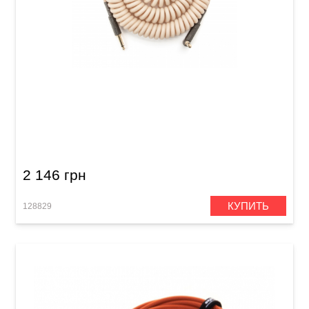
Кабель инструментальный MXR Coil
DCICG30R (Jack 6,3 мм/Jack 6,3 мм (угловой),
9 м) Glow
2 146 грн
КУПИТЬ
128829