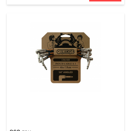
Патч-кабели Orange Crush CA038 (Jack 6,3
мм/Jack 6,3 мм, 15 cм, 3 шт)