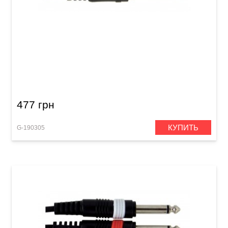
Патч-кабель GEWA Basic Line Mono Jack
6,3мм/Mono Jack 6,3мм (0,3м)
477 грн
КУПИТЬ
G-190305