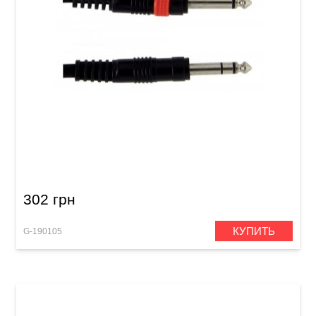
Инсертный кабель GEWA Basic Line Stereo
Jack 6,3 мм/2x Mono Jack 6,3 мм (3 м)
302 грн
КУПИТЬ
G-190105