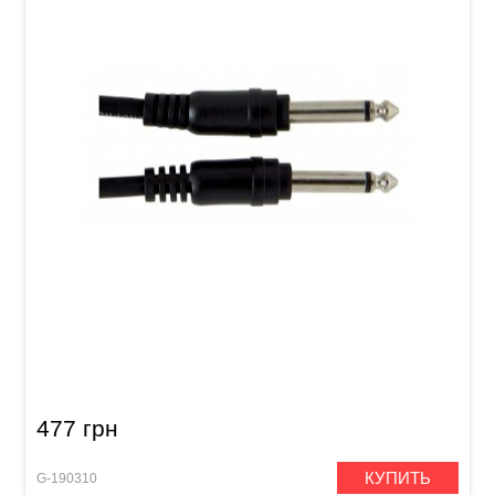
Патч-кабель GEWA Basic Line Mono Jack
6,3мм/Mono Jack 6,3мм (0,6м)
477 грн
КУПИТЬ
G-190310