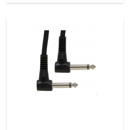
Патч-кабель GEWA Basic Line Mono Jack
Angled 6,3 мм/Mono Jack 6,3 мм (0,3 м, 6 шт)