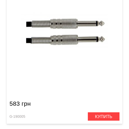
Инструментальный кабель GEWA Basic Line
Mono Jack 6,3 мм/Mono Jack 6,3 мм (6 м)
583 грн
КУПИТЬ
G-190005