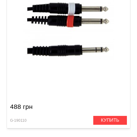
Инсертный кабель GEWA Basic Line Stereo
Jack 6,3 мм/2x Mono Jack 6,3 мм (6 м)
488 грн
КУПИТЬ
G-190110